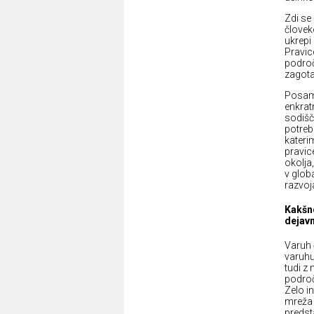
Zdi se
človek
ukrepi
Pravic
področ
zagotav
Posame
enkrat
sodišč
potrebn
kateri
pravic
okolja
v glob
razvoj
Kakšn
dejav
Varuh 
varuhu
tudi z
področ
Zelo i
mreža 
predst