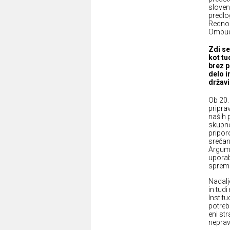
sloven
predlog
Redno 
Ombud
Zdi se
kot tu
brez p
delo i
državi
Ob 20.
priprav
naših 
skupno
priporo
srečanj
Argume
uporab
spreme
Nadalj
in tudi
Institu
potreb
eni st
nepravi