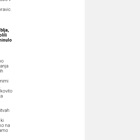
u
pravic.
blja,
lili
minulo
,
mo
vanja
ih
dnimi
.
nkovito
za
itvah
 ki
hko na
njamo