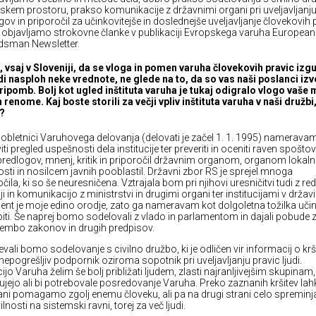
skem prostoru, prakso komunikacije z državnimi organi pri uveljavljanj
ov in priporočil za učinkovitejše in doslednejše uveljavljanje človekovih 
objavljamo strokovne članke v publikaciji Evropskega varuha European
sman Newsletter.
, vsaj v Sloveniji, da se vloga in pomen varuha človekovih pravic izgu
di nasploh neke vrednote, ne glede na to, da so vas naši poslanci izvo
ripomb. Bolj kot ugled inštituta varuha je tukaj odigralo vlogo vaše 
n renome. Kaj boste storili za večji vpliv inštituta varuha v naši družbi
?
 obletnici Varuhovega delovanja (delovati je začel 1. 1. 1995) namerava
iti pregled uspešnosti dela institucije ter preveriti in oceniti raven spošto
predlogov, mnenj, kritik in priporočil državnim organom, organom lokaln
sti in nosilcem javnih pooblastil. Državni zbor RS je sprejel mnoga
čila, ki so še neuresničena. Vztrajala bom pri njihovi uresničitvi tudi z re
i in komunikacijo z ministrstvi in drugimi organi ter institucijami v državi
nt je moje edino orodje, zato ga nameravam kot dolgoletna tožilka uči
iti. Še naprej bomo sodelovali z vlado in parlamentom in dajali pobude 
mbo zakonov in drugih predpisov.
evali bomo sodelovanje s civilno družbo, ki je odličen vir informacij o krš
 nepogrešljiv podpornik oziroma sopotnik pri uveljavljanju pravic ljudi.
cijo Varuha želim še bolj približati ljudem, zlasti najranljivejšim skupinam,
ujejo ali bi potrebovale posredovanje Varuha. Preko zaznanih kršitev la
rani pomagamo zgolj enemu človeku, ali pa na drugi strani celo spremi
lnosti na sistemski ravni, torej za več ljudi.