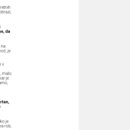
kretnih
obrazi,
i
ne, da
t na
moč, je
o v
o
h, malo
ar je.
šamo,
črtan,
e
ko je
na rob,