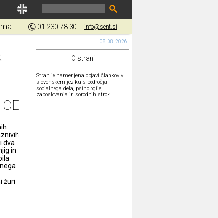
gma
01 230 78 30
info@sent.si
08. 08. 2026
a
O strani
Stran je namenjena objavi člankov v
slovenskem jeziku s področja
socialnega dela, psihologije,
zaposlovanja in sorodnih strok.
ICE
nih
aznivih
i dva
jig in
ila
vnega
-
i žuri