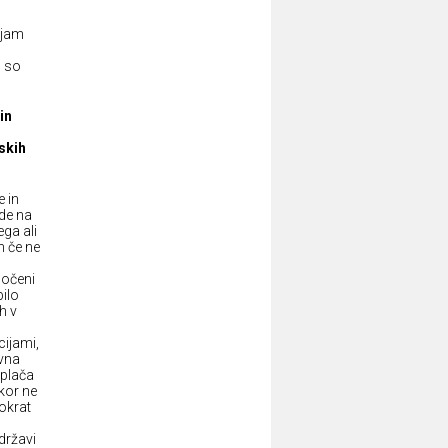
rjam
, so
in
skih
 in
de na
ega ali
n če ne
oočeni
bilo
h v
ijami,
avna
 plača
kor ne
okrat
državi