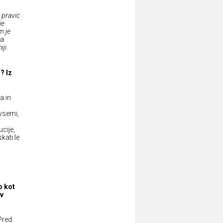
 pravic
je
m je
na
ji.
? Iz
a in
 vsemi,
ucije,
kati le
o kot
 v
Pred