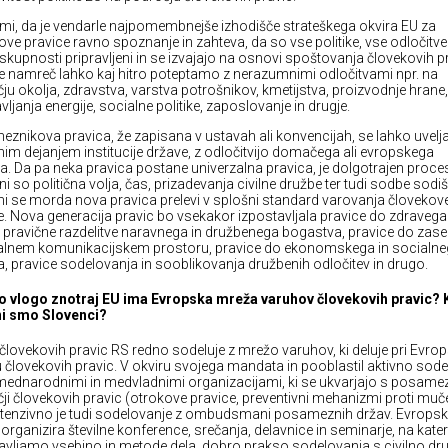
 mi, da je vendarle najpomembnejše izhodišče strateškega okvira EU za
ove pravice ravno spoznanje in zahteva, da so vse politike, vse odločitve
 skupnosti pripravljeni in se izvajajo na osnovi spoštovanja človekovih p
e namreč lahko kaj hitro poteptamo z nerazumnimi odločitvami npr. na
ju okolja, zdravstva, varstva potrošnikov, kmetijstva, proizvodnje hrane,
ljanja energije, socialne politike, zaposlovanje in drugje.
znikova pravica, že zapisana v ustavah ali konvencijah, se lahko uvelja
nim dejanjem institucije države, z odločitvijo domačega ali evropskega
a. Da pa neka pravica postane univerzalna pravica, je dolgotrajen proces
i so politična volja, čas, prizadevanja civilne družbe ter tudi sodbe sodiš
mi se morda nova pravica prelevi v splošni standard varovanja človekov
e. Nova generacija pravic bo vsekakor izpostavljala pravice do zdravega
, pravične razdelitve naravnega in družbenega bogastva, pravice do zas
alnem komunikacijskem prostoru, pravice do ekonomskega in socialn
a, pravice sodelovanja in sooblikovanja družbenih odločitev in drugo.
o vlogo znotraj EU ima Evropska mreža varuhov človekovih pravic?
ni smo Slovenci?
človekovih pravic RS redno sodeluje z mrežo varuhov, ki deluje pri Evr
 človekovih pravic. V okviru svojega mandata in pooblastil aktivno sode
 mednarodnimi in medvladnimi organizacijami, ki se ukvarjajo s posame
ji človekovih pravic (otrokove pravice, preventivni mehanizmi proti muče
ntenzivno je tudi sodelovanje z ombudsmani posameznih držav. Evrops
organizira številne konference, srečanja, delavnice in seminarje, na kater
avljamo vsebino in metode dela, dobro prakso sodelovanja s civilno dr