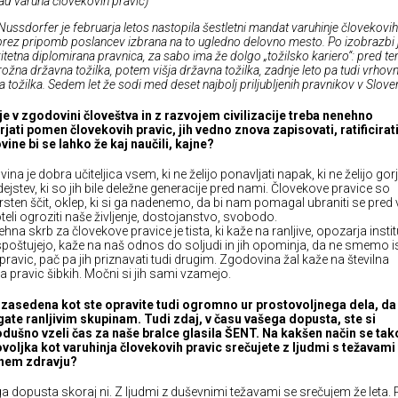
rad varuha človekovih pravic)
Nussdorfer je februarja letos nastopila šestletni mandat varuhinje človekovih
a brez pripomb poslancev izbrana na to ugledno delovno mesto. Po izobrazbi 
itetna diplomirana pravnica, za sabo ima že dolgo „tožilsko kariero“: pred te
rožna državna tožilka, potem višja državna tožilka, zadnje leto pa tudi vrhov
 tožilka. Sedem let že sodi med deset najbolj priljubljenih pravnikov v Sloveni
je v zgodovini človeštva in z razvojem civilizacije treba nenehno
jati pomen človekovih pravic, jih vedno znova zapisovati, ratificirati
ine bi se lahko že kaj naučili, kajne?
na je dobra učiteljica vsem, ki ne želijo ponavljati napak, ki ne želijo gorj
ejstev, ki so jih bile deležne generacije pred nami. Človekove pravice so
rsten ščit, oklep, ki si ga nadenemo, da bi nam pomagal ubraniti se pred
oteli ogroziti naše življenje, dostojanstvo, svobodo.
hna skrb za človekove pravice je tista, ki kaže na ranljive, opozarja instit
 spoštujejo, kaže na naš odnos do soljudi in jih opominja, da ne smemo is
pravic, pač pa jih priznavati tudi drugim. Zgodovina žal kaže na številna
ja pravic šibkih. Močni si jih sami vzamejo.
zasedena kot ste opravite tudi ogromno ur prostovoljnega dela, da
te ranljivim skupinam. Tudi zdaj, v času vašega dopusta, ste si
dušno vzeli čas za naše bralce glasila ŠENT. Na kakšen način se tak
voljka kot varuhinja človekovih pravic srečujete z ljudmi s težavami
nem zdravju?
a dopusta skoraj ni. Z ljudmi z duševnimi težavami se srečujem že leta. 