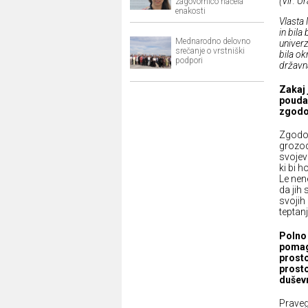
(Vir: U
zagovornico načela
enakosti
Vlasta 
in bil
Mednarodno delovno
univerz
srečanje o vrstniški
bila ok
podpori
državna
Zakaj 
poudar
zgodov
Zgodovi
grozod
svojev
ki bi h
Le nene
da jih
svojih 
teptan
Polno 
pomaga
prosto
prosto
dušev
Praveg