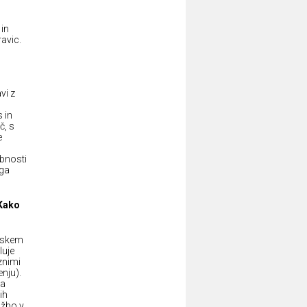
 in
ravic.
vi z
 in
č, s
e
ebnosti
ega
 Kako
opskem
luje
znimi
nju).
ka
ih
užbo v