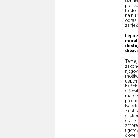
označen
ponižuj
Hudo j
na nuj
odrasli
zanje š
Lepo z
moral
dostoj
držav?
Temelj
zakone
njegov
moškeg
uspemo
Načelo
s števi
marsik
promet
Načelo
z usta
enakos
dobreg
zmore 
ugotov
človek