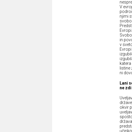
nespre
V evro
področ
njimi 
svoboš
Predst
Evropi
Svobod
in pov
v sveto
Evropi 
izgubil
izgubi
katera
listin
ni dovo
Lani s
ne zdi
Uvelja
države
okvir 
uvelja
spošto
država
predst
učinko