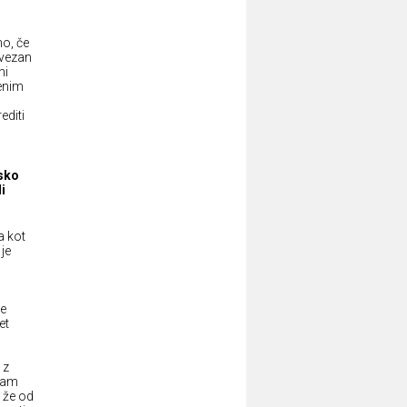
ho, če
ovezan
ni
čenim
editi
nsko
i
a kot
 je
je
et
 z
avam
 že od