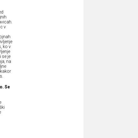
ed
jnih
avicah.
ic v
.
vojnah
vljenje
, ko v
ljenje
i se je
ja, na
ljne
ekakor
s.
o. Se
e
ški
e