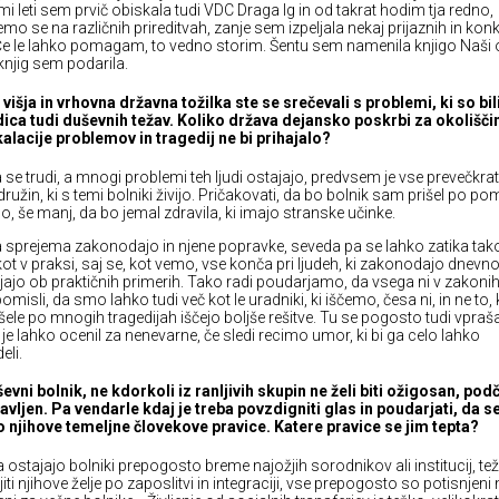
i leti sem prvič obiskala tudi VDC Draga Ig in od takrat hodim tja redno,
mo se na različnih prireditvah, zanje sem izpeljala nekaj prijaznih in kon
 Če le lahko pomagam, to vedno storim. Šentu sem namenila knjigo Naši 
 knjig sem podarila.
 višja in vrhovna državna tožilka ste se srečevali s problemi, ki so bil
ica tudi duševnih težav. Koliko država dejansko poskrbi za okolišči
alacije problemov in tragedij ne bi prihajalo?
 se trudi, a mnogi problemi teh ljudi ostajajo, predvsem je vse prevečkra
družin, ki s temi bolniki živijo. Pričakovati, da bo bolnik sam prišel po po
no, še manj, da bo jemal zdravila, ki imajo stranske učinke.
 sprejema zakonodajo in njene popravke, seveda pa se lahko zatika tak
 kot v praksi, saj se, kot vemo, vse konča pri ljudeh, ki zakonodajo dnevn
jajo ob praktičnih primerih. Tako radi poudarjamo, da vsega ni v zakoni
pomisli, da smo lahko tudi več kot le uradniki, ki iščemo, česa ni, in ne to, k
 šele po mnogih tragedijah iščejo boljše rešitve. Tu se pogosto tudi vpra
 je lahko ocenil za nenevarne, če sledi recimo umor, ki bi ga celo lahko
eli.
evni bolnik, ne kdorkoli iz ranljivih skupin ne želi biti ožigosan, pod
avljen. Pa vendarle kdaj je treba povzdigniti glas in poudarjati, da s
o njihove temeljne človekove pravice. Katere pravice se jim tepta?
 ostajajo bolniki prepogosto breme najožjih sorodnikov ali institucij, tež
iti njihove želje po zaposlitvi in integraciji, vse prepogosto so potisnjeni 