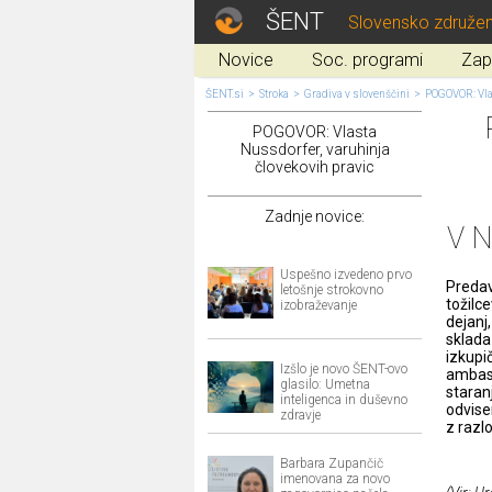
ŠENT
Slovensko združen
Novice
Soc. programi
Zap
ŠENT.si
>
Stroka
>
Gradiva v slovenščini
>
POGOVOR: Vlas
POGOVOR: Vlasta
Nussdorfer, varuhinja
človekovih pravic
Zadnje novice:
V 
Uspešno izvedeno prvo
Predava
letošnje strokovno
tožilc
izobraževanje
dejanj
sklada
izkupi
Izšlo je novo ŠENT-ovo
ambasa
glasilo: Umetna
staran
inteligenca in duševno
odvisen
zdravje
z razl
Barbara Zupančič
imenovana za novo