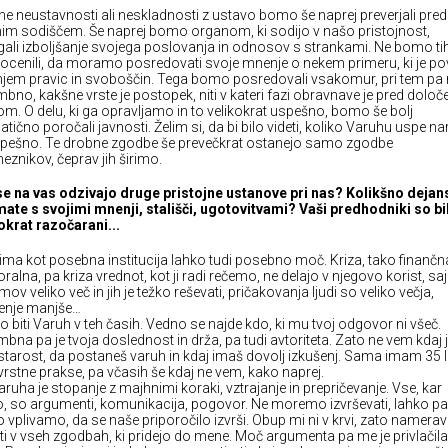
e neustavnosti ali neskladnosti z ustavo bomo še naprej preverjali pred
im sodiščem. Še naprej bomo organom, ki sodijo v našo pristojnost,
gali izboljšanje svojega poslovanja in odnosov s strankami. Ne bomo ti
cenili, da moramo posredovati svoje mnenje o nekem primeru, ki je p
njem pravic in svoboščin. Tega bomo posredovali vsakomur, pri tem pa 
no, kakšne vrste je postopek, niti v kateri fazi obravnave je pred dolo
m. O delu, ki ga opravljamo in to velikokrat uspešno, bomo še bolj
tično poročali javnosti. Želim si, da bi bilo videti, koliko Varuhu uspe nar
spešno. Te drobne zgodbe še prevečkrat ostanejo samo zgodbe
znikov, čeprav jih širimo.
e na vas odzivajo druge pristojne ustanove pri nas? Kolikšno deja
ate s svojimi mnenji, stališči, ugotovitvami? Vaši predhodniki so bil
krat razočarani...
ima kot posebna institucija lahko tudi posebno moč. Kriza, tako finančn
ralna, pa kriza vrednot, kot ji radi rečemo, ne delajo v njegovo korist, saj
ov veliko več in jih je težko reševati, pričakovanja ljudi so veliko večja,
jenje manjše…
ko biti Varuh v teh časih. Vedno se najde kdo, ki mu tvoj odgovor ni všeč.
na pa je tvoja doslednost in drža, pa tudi avtoriteta. Zato ne vem kdaj 
starost, da postaneš varuh in kdaj imaš dovolj izkušenj. Sama imam 35 l
rstne prakse, pa včasih še kdaj ne vem, kako naprej.
aruha je stopanje z majhnimi koraki, vztrajanje in prepričevanje. Vse, kar
 so argumenti, komunikacija, pogovor. Ne moremo izvrševati, lahko pa
 vplivamo, da se naše priporočilo izvrši. Obup mi ni v krvi, zato namer
ati v vseh zgodbah, ki pridejo do mene. Moč argumenta pa me je privlačila