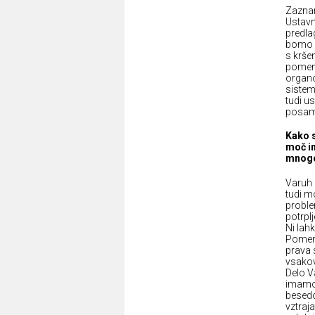
Zaznan
Ustavn
predla
bomo o
s krše
pomemb
organo
sistema
tudi u
posame
Kako s
moč im
mnogo
Varuh 
tudi mo
problem
potrpl
Ni lah
Pomemb
prava 
vsakov
Delo V
imamo,
besedo
vztraj