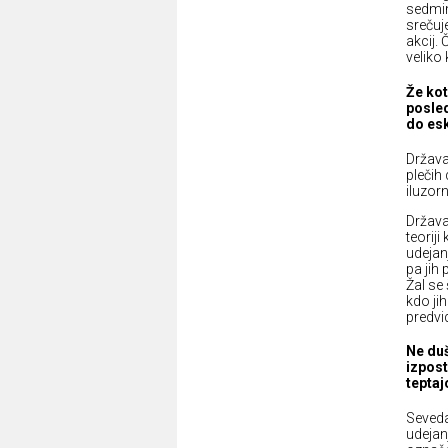
sedmim
srečuje
akcij.
veliko
Že kot
posled
do esk
Država
plečih 
iluzor
Država
teoriji
udejan
pa jih 
Žal se
kdo jih
predvid
Ne duš
izpost
teptaj
Seveda
udejanj