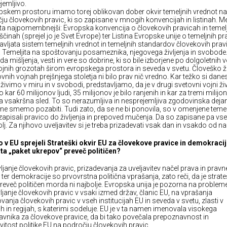
jemljivo.
pskem prostoru imamo torej oblikovan dober okvir temeljnih vrednot na
ju človekovih pravic, ki so zapisane v mnogih konvencijah in listinah. M
sta najpomembnejši: Evropska konvencija o človekovih pravicah in temel
činah (sprejel jo je Svet Evrope) ter Listina Evropske unije o temeljnih pr
avljata sistem temeljnih vrednot in temeljnih standardov človekovih prav
. Temeljita na spoštovanju posameznika, njegovega življenja in svobode
a mišljenja, vesti in vere so dobrine, ki so bile izborjene po dolgoletnih 
ojnih grozotah širom evropskega prostora in seveda v svetu. Človeško ži
vnih vojnah prejšnjega stoletja ni bilo prav nič vredno. Kar težko si danes
živimo v miru in v svobodi, predstavljamo, da je v drugi svetovni vojni živ
o kar 60 milijonov ljudi, 35 milijonov je bilo ranjenih in kar za tremi milijon
la vsakršna sled. To so nerazumljiva in nesprejemljiva zgodovinska dejan
 ne smemo pozabiti. Tudi zato, da se ne bi ponovila, so v omenjene teme
e zapisali pravico do življenja in prepoved mučenja. Da so zapisane pa vs
lj. Za njihovo uveljavitev si je treba prizadevati vsak dan in vsakdo od na
o v EU sprejeli Strateški okvir EU za človekove pravice in demokracij
 ta „paket ukrepov“ preveč političen?
vljanje človekovih pravic, prizadevanja za uveljavitev načel prava in pravn
 ter demokracije so prvovrstna politična vprašanja, zato reči, da je strate
preveč političen morda ni najbolje. Evropska unija je pozorna na problem
vljanje človekovih pravic v vsaki izmed držav, članic EU, na vprašanja
vanja človekovih pravic v vseh institucijah EU in seveda v svetu, zlasti v
h in regijah, s katerimi sodeluje. EU je v ta namen imenovala visokega
avnika za človekove pravice, da bi tako povečala prepoznavnost in
vitost politike EU na področju človekovih pravic.