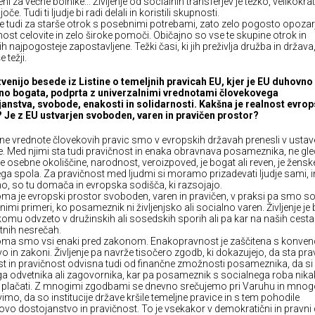
i za večne bolnike... Življenje od socialnih transferjev je težko, velikokrat
oče. Tudi ti ljudje bi radi delali in koristili skupnosti.
e tudi za starše otrok s posebnimi potrebami, zato zelo pogosto opoza
nost celovite in zelo široke pomoči. Običajno so vse te skupine otrok in
h najpogosteje zapostavljene. Težki časi, ki jih preživlja družba in država
e težji.
venijo besede iz Listine o temeljnih pravicah EU, kjer je EU duhovno 
no bogata, podprta z univerzalnimi vrednotami človekovega
anstva, svobode, enakosti in solidarnosti. Kakšna je realnost evrop
 Je z EU ustvarjen svoboden, varen in pravičen prostor?
ne vrednote človekovih pravic smo v evropskih državah prenesli v ustave
. Med njimi sta tudi pravičnost in enaka obravnava posameznika, ne gle
e osebne okoliščine, narodnost, veroizpoved, je bogat ali reven, je žensk
a spola. Za pravičnost med ljudmi si moramo prizadevati ljudje sami, i
, so tu domača in evropska sodišča, ki razsojajo.
ma je evropski prostor svoboden, varen in pravičen, v praksi pa smo s
lnimi primeri, ko posameznik ni življenjsko ali socialno varen. Življenje je 
omu odvzeto v družinskih ali sosedskih sporih ali pa kar na naših cesta
nih nesrečah.
ma smo vsi enaki pred zakonom. Enakopravnost je zaščitena s konvenc
vo in zakoni. Življenje pa navrže tisočero zgodb, ki dokazujejo, da sta pr
t in pravičnost odvisna tudi od finančne zmožnosti posameznika, da si
a odvetnika ali zagovornika, kar pa posameznik s socialnega roba nika
plačati. Z mnogimi zgodbami se dnevno srečujemo pri Varuhu in mnog
imo, da so institucije države kršile temeljne pravice in s tem pohodile
ovo dostojanstvo in pravičnost. To je vsekakor v demokratični in pravni 