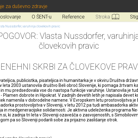
je za duševno zdravje
oslovanje
O ŠENT-u
Reference
Stroka
Sti
ta Nussdorfer, varuhinja človekovih pravic
POGOVOR: Vlasta Nussdorfer, varuhinj
človekovih pravic
NENEHNI SKRBI ZA ČLOVEKOVE PRAV
teljica, publicistka, pisateljica in humanitarka je v okviru Društva držav
ev leta 2003 ustanovila društvo Beli obroč Slovenije, ki pomaga žrtvam k
, in mu predsedovala vse do nastopa funkcije varuhinje. Ustanovila je tud
 - Plamen dobrote in Hipokrat. V zadnjih devetih letih je napisala devet kn
ček namenila v dobrodelne namene. V Evropskem letu prostovoljstva je b
dorka prostovoljstva v Sloveniji, v letu 2012 pa tudi ambasadorka akti
ja in medgeneracijske solidarnosti. Je aktivna udeleženka programa Ne
.si, ki zadnja tri leta v Sloveniji ozavešča o zasvojenostih, s Simobilovim
ogom pa so Sloveniji podarili sobe za prijazno zaslišanje otrok.