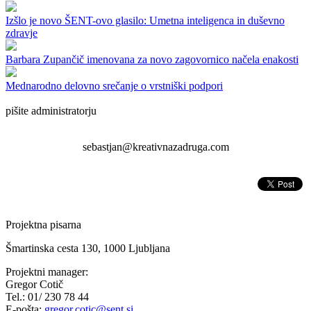
Izšlo je novo ŠENT-ovo glasilo: Umetna inteligenca in duševno
zdravje
Barbara Zupančič imenovana za novo zagovornico načela enakosti
Mednarodno delovno srečanje o vrstniški podpori
pišite administratorju
sebastjan@kreativnazadruga.com
Projektna pisarna
Šmartinska cesta 130, 1000 Ljubljana
Projektni manager:
Gregor Cotič
Tel.: 01/ 230 78 44
E-pošta:
gregor.cotic@sent.si