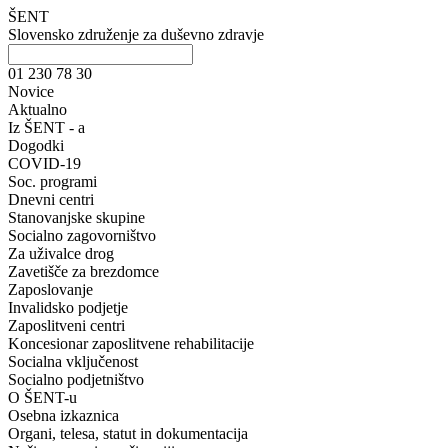
ŠENT
Slovensko združenje za duševno zdravje
01 230 78 30
Novice
Aktualno
Iz ŠENT - a
Dogodki
COVID-19
Soc. programi
Dnevni centri
Stanovanjske skupine
Socialno zagovorništvo
Za uživalce drog
Zavetišče za brezdomce
Zaposlovanje
Invalidsko podjetje
Zaposlitveni centri
Koncesionar zaposlitvene rehabilitacije
Socialna vključenost
Socialno podjetništvo
O ŠENT-u
Osebna izkaznica
Organi, telesa, statut in dokumentacija