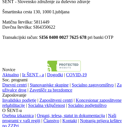
ŠENT - Slovensko združenje za duševno zdravje
Šmartinska cesta 130, 1000 Ljubljana
Matična številka: 5811449
Davčna številka: SI64350622
Transakcijski račun:
SI56 0400 0027 7625 678
pri banki OTP
Novice
Aktualno
|
Iz ŠENT - a
|
Dogodki
|
COVID-19
Soc. programi
Dnevni centri
|
Stanovanjske skupine
|
Socialno zagovorništvo
|
Za
uživalce drog
|
Zavetišče za brezdomce
Zaposlovanje
Invalidsko podjetje
|
Zaposlitveni centri
|
Koncesionar zaposlitvene
rehabilitacije
|
Socialna vključenost
|
Socialno podjetništvo
O ŠENT-u
Osebna izkaznica
|
Organi, telesa, statut in dokumentacija
|
Naši
programi v vaši regiji
|
Članstvo
|
Kontakt
|
Notranja prijava kršitev
po ZZPri