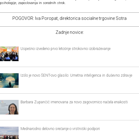
psihologije, zaposlovanja in sorodnih strok.
POGOVOR: Iva Poropat, direktorica socialne trgovine Sotra
Zadnje novice:
Uspešno izvedeno prvo letošnje strokovno izobraževanje
Izšlo je novo ŠENT-ovo glasilo: Umetna inteligenca in duševno zdravje
Barbara Zupančič imenovana za novo zagovornico načela enakosti
Mednarodno delovno srečanje o vrstniški podpori