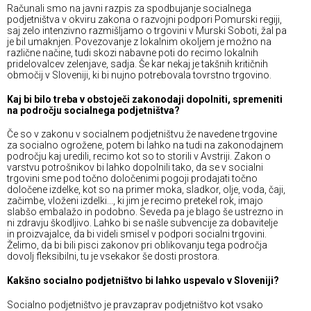
Računali smo na javni razpis za spodbujanje socialnega
podjetništva v okviru zakona o razvojni podpori Pomurski regiji,
saj zelo intenzivno razmišljamo o trgovini v Murski Soboti, žal pa
je bil umaknjen. Povezovanje z lokalnim okoljem je možno na
različne načine, tudi skozi nabavne poti do recimo lokalnih
pridelovalcev zelenjave, sadja. Še kar nekaj je takšnih kritičnih
območij v Sloveniji, ki bi nujno potrebovala tovrstno trgovino.
Kaj bi bilo treba v obstoječi zakonodaji dopolniti, spremeniti
na področju socialnega podjetništva?
Če so v zakonu v socialnem podjetništvu že navedene trgovine
za socialno ogrožene, potem bi lahko na tudi na zakonodajnem
področju kaj uredili, recimo kot so to storili v Avstriji. Zakon o
varstvu potrošnikov bi lahko dopolnili tako, da se v socialni
trgovini sme pod točno določenimi pogoji prodajati točno
določene izdelke, kot so na primer moka, sladkor, olje, voda, čaji,
začimbe, vloženi izdelki..., ki jim je recimo pretekel rok, imajo
slabšo embalažo in podobno. Seveda pa je blago še ustrezno in
ni zdravju škodljivo. Lahko bi se našle subvencije za dobavitelje
in proizvajalce, da bi videli smisel v podpori socialni trgovini.
Želimo, da bi bili pisci zakonov pri oblikovanju tega področja
dovolj fleksibilni, tu je vsekakor še dosti prostora.
Kakšno socialno podjetništvo bi lahko uspevalo v Sloveniji?
Socialno podjetništvo je pravzaprav podjetništvo kot vsako