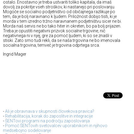
ostalo. Enostavno je treba ustvariti toliko kapitala, da imaš
dovolj za pokritje vseh stroškov, ki nastanejo pri poslovanju.
Mogoče se socialno podjetništvo od običajnega razlikuje po
tem, da je bolj naravnano k ljudem. Priložnost dobijo tisti, ki je
morda v tem izredno tržno naravnanem podjetništvu sicer ne bi.
Morda naš servis ne bo tako hiter in okreten, bo pa bolj prijazen.
Treba je opustiti negativni prizvok socialne trgovine, nič
negativnega ni v njej, gre za pomoč ljudem, ki so se znašli v
stiski. Zato smo tudi rekli, da se naša trgovina ne bo imenovala
socialna trgovina, temveč je trgovina odprtega srca.
Ingrid Mager
-
Ali je obravnava v skupnosti človekova pravica?
-
Rehabilitacija, korak do zaposlitve in integracije
-
ŠENTovi programi na področju zaposlovanja
-
Pomoč ŠENTovih svetovalcev uporabnikom in njihovo
medsebojno sodelovanje