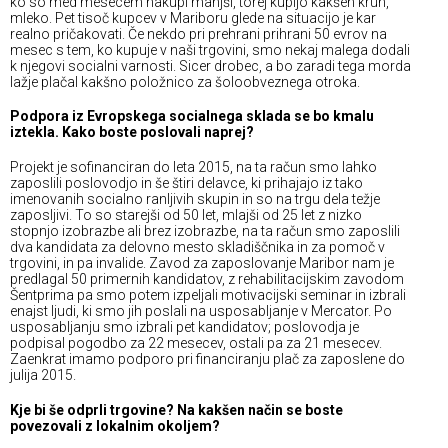
ko so med mesecem nakupi manjši, torej kupijo kakšen kruh,
mleko. Pet tisoč kupcev v Mariboru glede na situacijo je kar
realno pričakovati. Če nekdo pri prehrani prihrani 50 evrov na
mesec s tem, ko kupuje v naši trgovini, smo nekaj malega dodali
k njegovi socialni varnosti. Sicer drobec, a bo zaradi tega morda
lažje plačal kakšno položnico za šoloobveznega otroka.
Podpora iz Evropskega socialnega sklada se bo kmalu
iztekla. Kako boste poslovali naprej?
Projekt je sofinanciran do leta 2015, na ta račun smo lahko
zaposlili poslovodjo in še štiri delavce, ki prihajajo iz tako
imenovanih socialno ranljivih skupin in so na trgu dela težje
zaposljivi. To so starejši od 50 let, mlajši od 25 let z nizko
stopnjo izobrazbe ali brez izobrazbe, na ta račun smo zaposlili
dva kandidata za delovno mesto skladiščnika in za pomoč v
trgovini, in pa invalide. Zavod za zaposlovanje Maribor nam je
predlagal 50 primernih kandidatov, z rehabilitacijskim zavodom
Šentprima pa smo potem izpeljali motivacijski seminar in izbrali
enajst ljudi, ki smo jih poslali na usposabljanje v Mercator. Po
usposabljanju smo izbrali pet kandidatov; poslovodja je
podpisal pogodbo za 22 mesecev, ostali pa za 21 mesecev.
Zaenkrat imamo podporo pri financiranju plač za zaposlene do
julija 2015.
Kje bi še odprli trgovine? Na kakšen način se boste
povezovali z lokalnim okoljem?