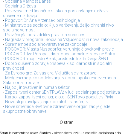
-
Socialna Varnost Danes
-
Socialna Država
-
Povezava med finančno stisko in poslabšanjem težav v
duševnem zdravju
-
Pogovor: Dr. Ana Arzenšek, psihologinja
-
Ministrstvo za socialo: Kljub varčevanju želijo ohraniti nivo
socialne varnosti
-
Pravičnejša porazdelitev pravic in sredstev
-
Nagrada v programu Socialna Vključenost in nova zakonodaja
-
Spremembe socialnovarstvene zakonodaje
-
POGOVOR: Vlasta Nussdorfer, varuhinja človekovih pravic
-
POGOVOR: Iva Poropat, direktorica socialne trgovine Sotra
-
POGOVOR: mag. Edo Belak, predsednik združenja ŠENT
-
Dobro duševno zdravje prispeva k solidarnosti in socialni
pravičnosti
-
Za Evropo gre. Za vas gre. Vključite se v razpravo.
-
Medgeneracijsko sodelovanje v domu upokojencev Franca
Salamona Trbovlje
-
Najbolj inovativen in human sektor
-
Zaposlitveni center ŠENTPLAVŽ v luči socialnega podjetništva
-
Karso, zaposlitveni center, d.o.o., ŠENTovo podjetje v Pivki
-
Novosti pri uveljavljanju socialnih transferjev
-
Nove smernice Svetovne zdravstvene organizacije glede
skupnostne obravnave
O strani
Stran je namenjena objavi člankov v slovenskem jeziku s področja socialnega dela,