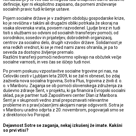
definicije, kjer ni eksplicitno zapisano, da pomeni zniževanje
socialnih pravic tudi kršenje ustave.
Pojem socialne države je v zadnjem obdobju gospodarske krize,
ko je revščina v takšni ali drugačni obliki potrkala že skoraj na
vsaka slovenska vrata, povsem razvodenel. Ljudje brez in tudi
tisti s službami so odvisni od socialnih transferjev pomoči; od
sorodnikov, sosedov in prijateljev, dobrodelnih organizacij,
centrov za socialno delo, drugih vzvodov države. Solidarnost je
ena redkih vrednot, ki se je med nami zares ohranila, je pa to
seveda za dostojno življenje premalo.
Različni transferji pomoči nedvomno vplivajo na občutek večje
socialne varnosti, in ves čas se iščejo tudi novi.
Po prvem poskusu vzpostavitve socialne trgovine pri nas, na
Celovški cesti v Ljubljani leta 2009, ki se žal ni obnesel, bo zdaj
zaživela nova socialna trgovina, Sotra Plus, trgovina z živili d. o.
o. v Mariboru. Zaganja se ob pomoči slovenskega združenja za
duševno zdravje Šent, v projektu, ki ga financira Evropski socialni
sklad, pa je partner tudi Zaposlitveni center Dlan iz Maribora.
Šent je v skupnosti vedno znal prepoznavati relevantne
probleme in s prav(očasn)imi akcijami nanje odgovoriti. Sotra je
v Mariboru uradno odprta z 20. novembrom, pogovarjali smo se
z direktorico Ivo Poropat.
Dejavnost Sotre se zaganja, nekaj izkušenj že imate. Kakšni
so prvi vtisi?