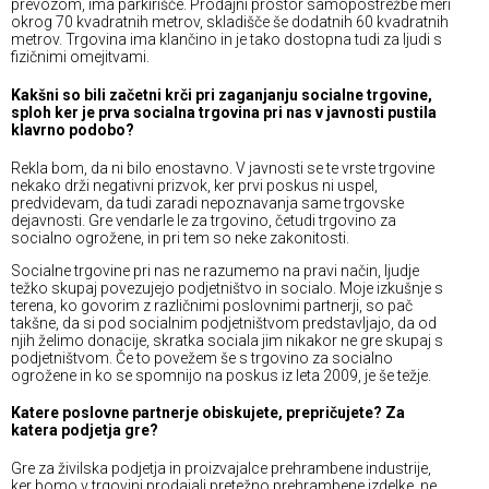
prevozom, ima parkirišče. Prodajni prostor samopostrežbe meri
okrog 70 kvadratnih metrov, skladišče še dodatnih 60 kvadratnih
metrov. Trgovina ima klančino in je tako dostopna tudi za ljudi s
fizičnimi omejitvami.
Kakšni so bili začetni krči pri zaganjanju socialne trgovine,
sploh ker je prva socialna trgovina pri nas v javnosti pustila
klavrno podobo?
Rekla bom, da ni bilo enostavno. V javnosti se te vrste trgovine
nekako drži negativni prizvok, ker prvi poskus ni uspel,
predvidevam, da tudi zaradi nepoznavanja same trgovske
dejavnosti. Gre vendarle le za trgovino, četudi trgovino za
socialno ogrožene, in pri tem so neke zakonitosti.
Socialne trgovine pri nas ne razumemo na pravi način, ljudje
težko skupaj povezujejo podjetništvo in socialo. Moje izkušnje s
terena, ko govorim z različnimi poslovnimi partnerji, so pač
takšne, da si pod socialnim podjetništvom predstavljajo, da od
njih želimo donacije, skratka sociala jim nikakor ne gre skupaj s
podjetništvom. Če to povežem še s trgovino za socialno
ogrožene in ko se spomnijo na poskus iz leta 2009, je še težje.
Katere poslovne partnerje obiskujete, prepričujete? Za
katera podjetja gre?
Gre za živilska podjetja in proizvajalce prehrambene industrije,
ker bomo v trgovini prodajali pretežno prehrambene izdelke, ne