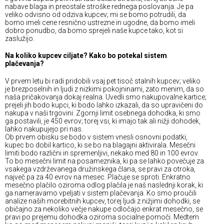
nabave blaga in preostale stroške rednega poslovanja. Je pa
veliko odvisno od odziva kupcev; mi se bomo potrudili, da
bomo imeli cene resnično ustrezne in ugodne, da bomo imeli
dobro ponudbo, da bomo sprejeli naše kupce tako, kot si
zaslužijo.
Na koliko kupcev ciljate? Kako bo potekal sistem
plačevanja?
V prvem letu bi radi pridobili vsaj pet tisoč stalnih kupcev; veliko
je brezposelnih in ljudi z nizkimi pokojninami, zato menim, da so
naša pričakovanja dokaj realna. Uvedli smo nakupovalne kartice;
prejeli jih bodo kupci, ki bodo lahko izkazali, da so upravičeni do
nakupa v naši trgovini. Zgornji limit osebnega dohodka, ki smo
ga postavili, je 450 evrov; torej vsi, ki imajo tak ali nižji dohodek,
lahko nakupujejo pri nas.
Ob prvem obisku se bodo v sistem vnesli osnovni podatki,
kupec bo dobil kartico, ki se bo na blagajni aktivirala. Mesečni
limiti bodo različni in spremenljivi, nekako med 80 in 100 evrov.
To bo mesečni limit na posameznika, ki pa se lahko povečuje za
vsakega vzdrževanega družinskega člana, se pravi za otroka,
največ pa za 40 evrov na mesec. Plačuje se sproti. Enkratno
mesečno plačilo oziroma odlog plačila je naš naslednji korak, ki
ga nameravamo vpeljati v sistem plačevanja. Ko smo proučili
analize naših morebitnih kupcev, torej ljudi z nižjimi dohodki, se
običajno za nekoliko večje nakupe odločajo enkrat mesečno, se
pravi po prejemu dohodka oziroma socialne pomoči. Medtem