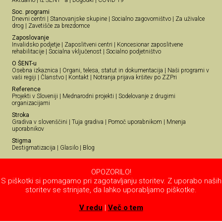
Soc. programi
Dnevni centri
|
Stanovanjske skupine
|
Socialno zagovorništvo
|
Za uživalce
drog
|
Zavetišče za brezdomce
Zaposlovanje
Invalidsko podjetje
|
Zaposlitveni centri
|
Koncesionar zaposlitvene
rehabilitacije
|
Socialna vključenost
|
Socialno podjetništvo
O ŠENT-u
Osebna izkaznica
|
Organi, telesa, statut in dokumentacija
|
Naši programi v
vaši regiji
|
Članstvo
|
Kontakt
|
Notranja prijava kršitev po ZZPri
Reference
Projekti v Sloveniji
|
Mednarodni projekti
|
Sodelovanje z drugimi
organizacijami
Stroka
Gradiva v slovenščini
|
Tuja gradiva
|
Pomoč uporabnikom
|
Mnenja
uporabnikov
Stigma
Destigmatizacija
|
Glasilo
|
Blog
OPOZORILO!
S piškotki si pomagamo pri zagotavljanju storitev. Z uporabo naših
storitev se strinjate, da lahko uporabljamo piškotke.
V redu
|
Več o tem