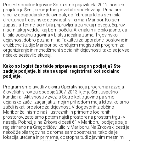
Projekt socialne trgovine Sotra smo prijavili leta 2012, nosilec
projekta je Šent, ki me je tudi povabil k sodelovanju. Prihajam
sicer iz gospodarske dejavnosti, do februarja letos sem bila
direktorica trgovinske dejavnosti v Termah Maribor. Ko sem
zapustila Terme, sem bila pripravljena za nekaj novega, čeprav
nisem takoj vedela, kaj bom počela. A kmalu mi je bilo jasno, da
bi bila socialna trgovina v bistvu idealna zame. Trgovinsko
dejavnost dobro poznam, na Fakulteti za uporabne, poslovne in
družbene študije Maribor pa končujem magistrski program za
organiziranje in menedžment socialnih dejavnosti, tako se je vse
nekako sestavilo skupaj.
Kako so logistično tekle priprave na zagon podjetja? Ste
zadnje podjetje, ki ste se uspeli registrirati kot socialno
podjetje.
Program smo uvedli v okviru Operativnega programa razvoja
človeških virov za obdobje 2007-2013, kjer je Šent uspešno
kandidiral. Aktivnosti v zvezi s Sotro kot trgovino pa smo
dejansko začeli zaganjati z mojim prihodom maja letos, ko smo
začeli iskati prostore za dejavnost. V dogovorih z občino
Maribor žal nismo našli ustreznih in primerno lociranih
prostorov, zato smo potem najeli prostore na prostem trgu - v
naselju Pobrežje, na Zrkovski cesti 61 v Mariboru, podjetje pa je
registrirano na Gregorčičevi ulici v Mariboru. Na Zrkovski cesti je
nekoč že bila trgovina oziroma samopostrežna, tako da je
lokacija utečena in primerna, dostopna tudi z javnim mestnim