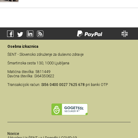
Osebna izkaznica
ŠENT - Slovensko združenje za duševno zdravje
Šmartinska cesta 130, 1000 Ljubljana
Matična številka: 5811449
Davčna številka: SI64350622
Transakcijski račun:
SI56 0400 0027 7625 678
pri banki OTP
Novice
Aktualno
|
Iz ŠENT - a
|
Dogodki
|
COVID-19