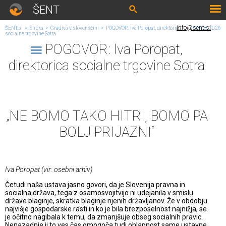
ŠENT
info@sent.si
ŠENT.si
>
Stroka
>
Gradiva v slovenščini
>
POGOVOR: Iva Poropat, direktorica
09. 08. 2026
socialne trgovine Sotra
POGOVOR: Iva Poropat,
direktorica socialne trgovine Sotra
„NE BOMO TAKO HITRI, BOMO PA
BOLJ PRIJAZNI“
Iva Poropat (vir: osebni arhiv)
Četudi naša ustava jasno govori, da je Slovenija pravna in
socialna država, tega z osamosvojitvijo ni udejanila v smislu
države blaginje, skratka blaginje njenih državljanov. Že v obdobju
najvišje gospodarske rasti in ko je bila brezposelnost najnižja, se
je očitno nagibala k temu, da zmanjšuje obseg socialnih pravic.
Nenazadnje ji to ves čas omogoča tudi ohlapnost same ustavne