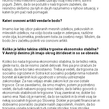
recimo med mlečnimi izdelki izbirajo vsaj med tremi, štirimi
jogurti. Želim, da bi se počutili v naši trgovini zaželeni, da
resnično skrbimo za njih in da jih razumemo v njihovi situaciji, v
kateri bi jim pač radi pomagali.
Kateri osnovni artikli vendarle bodo?
Imamo kar lep izbor pakiranih mesnih izdelkov, pekovskih in
mlevskih izdelkov, na voljo bosta sadje in zelenjava, različne
vrste olja, kozmetika, predvsem tista za osebno nego. Mislim, da
bodo že v začetku pokriti vsi osnovni artikli.
Koliko je lahko takšna oblika trgovine ekonomsko stabilna?
V Avstriji denimo jih imajo okrog štirideset in so se obnesle.
Koliko bo naša trgovina ekonomsko stabilna, bi še težko rekla,
glede na to, da še nismo začeli delovati. Res pa prvi izračuni že
kažejo, da ne bo tako enostavno. Treba je vedeti, da trgovina za
socialno ogrožene in Sotra kot socialno podjetje nima nobenih
bonitet ali kakršnih koli ugodnosti v smislu ustreznejše
zakonodaje. Za nas veljajo enaki zakoni kot za vse ostale
trgovce. Če se zavedamo, da smo majhni, potem je potrebno
vedeti, da tudi nabavni pogoji niso takšni, da bi lahko govorili o
ekonomski stabilnosti te trgovine. Vsaj zaenkrat ne, dokler bo
samo ena. Naš cilj je namreč, da bi se razširili in bi imeli vsaj še
nekaj socialnih trgovin po Sloveniji. Dokler je projekt financiran in
dobivamo povračilo za plače naših zaposlenih, mislim, da bo
trgovina uspela pokrivati tudi ostale stroške, torej stroške