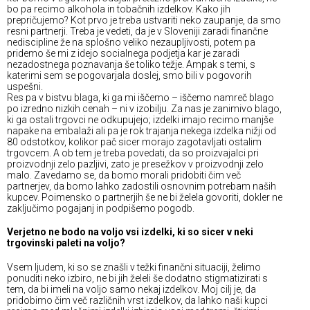
bo pa recimo alkohola in tobačnih izdelkov. Kako jih
prepričujemo? Kot prvo je treba ustvariti neko zaupanje, da smo
resni partnerji. Treba je vedeti, da je v Sloveniji zaradi finančne
nediscipline že na splošno veliko nezaupljivosti, potem pa
pridemo še mi z idejo socialnega podjetja kar je zaradi
nezadostnega poznavanja še toliko težje. Ampak s temi, s
katerimi sem se pogovarjala doslej, smo bili v pogovorih
uspešni.
Res pa v bistvu blaga, ki ga mi iščemo – iščemo namreč blago
po izredno nizkih cenah – ni v izobilju. Za nas je zanimivo blago,
ki ga ostali trgovci ne odkupujejo; izdelki imajo recimo manjše
napake na embalaži ali pa je rok trajanja nekega izdelka nižji od
80 odstotkov, kolikor pač sicer morajo zagotavljati ostalim
trgovcem. A ob tem je treba povedati, da so proizvajalci pri
proizvodnji zelo pazljivi, zato je presežkov v proizvodnji zelo
malo. Zavedamo se, da bomo morali pridobiti čim več
partnerjev, da bomo lahko zadostili osnovnim potrebam naših
kupcev. Poimensko o partnerjih še ne bi želela govoriti, dokler ne
zaključimo pogajanj in podpišemo pogodb.
Verjetno ne bodo na voljo vsi izdelki, ki so sicer v neki
trgovinski paleti na voljo?
Vsem ljudem, ki so se znašli v težki finančni situaciji, želimo
ponuditi neko izbiro, ne bi jih želeli še dodatno stigmatizirati s
tem, da bi imeli na voljo samo nekaj izdelkov. Moj cilj je, da
pridobimo čim več različnih vrst izdelkov, da lahko naši kupci