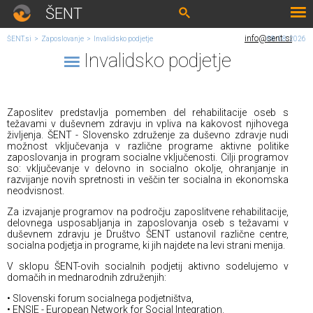
ŠENT
info@sent.si
ŠENT.si
>
Zaposlovanje
>
Invalidsko podjetje
08. 08. 2026
Invalidsko podjetje
Zaposlitev predstavlja pomemben del rehabilitacije oseb s
težavami v duševnem zdravju in vpliva na kakovost njihovega
življenja. ŠENT - Slovensko združenje za duševno zdravje nudi
možnost vključevanja v različne programe aktivne politike
zaposlovanja in program socialne vključenosti. Cilji programov
so: vključevanje v delovno in socialno okolje, ohranjanje in
razvijanje novih spretnosti in veščin ter socialna in ekonomska
neodvisnost.
Za izvajanje programov na področju zaposlitvene rehabilitacije,
delovnega usposabljanja in zaposlovanja oseb s težavami v
duševnem zdravju je Društvo ŠENT ustanovil različne centre,
socialna podjetja in programe, ki jih najdete na levi strani menija.
V sklopu ŠENT-ovih socialnih podjetij aktivno sodelujemo v
domačih in mednarodnih združenjih:
• Slovenski forum socialnega podjetništva,
• ENSIE - European Network for Social Integration.