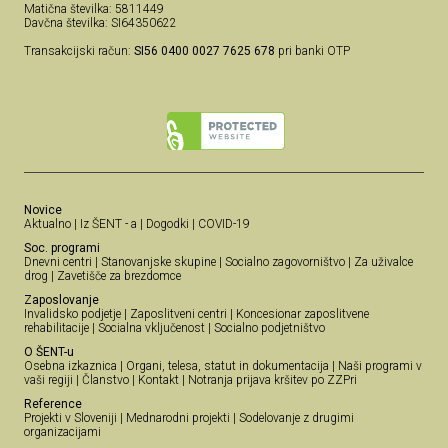
Matična številka: 5811449
Davčna številka: SI64350622
Transakcijski račun:
SI56 0400 0027 7625 678
pri banki OTP
Novice
Aktualno
|
Iz ŠENT - a
|
Dogodki
|
COVID-19
Soc. programi
Dnevni centri
|
Stanovanjske skupine
|
Socialno zagovorništvo
|
Za uživalce
drog
|
Zavetišče za brezdomce
Zaposlovanje
Invalidsko podjetje
|
Zaposlitveni centri
|
Koncesionar zaposlitvene
rehabilitacije
|
Socialna vključenost
|
Socialno podjetništvo
O ŠENT-u
Osebna izkaznica
|
Organi, telesa, statut in dokumentacija
|
Naši programi v
vaši regiji
|
Članstvo
|
Kontakt
|
Notranja prijava kršitev po ZZPri
Reference
Projekti v Sloveniji
|
Mednarodni projekti
|
Sodelovanje z drugimi
organizacijami