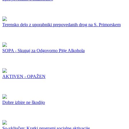
Terensko delo z uporabniki prepovedanih drog na S. Primorskem
SOPA - Skupaj za Odgovorno Pitje Alkohola
AKTIVEN - OPAŽEN
Dobre izbire ne škodijo
So-vključen: Kratki programi socialne aktivacije