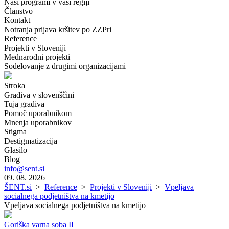
Naši programi v vaši regiji
Članstvo
Kontakt
Notranja prijava kršitev po ZZPri
Reference
Projekti v Sloveniji
Mednarodni projekti
Sodelovanje z drugimi organizacijami
Stroka
Gradiva v slovenščini
Tuja gradiva
Pomoč uporabnikom
Mnenja uporabnikov
Stigma
Destigmatizacija
Glasilo
Blog
info@sent.si
09. 08. 2026
ŠENT.si
>
Reference
>
Projekti v Sloveniji
>
Vpeljava
socialnega podjetništva na kmetijo
Vpeljava socialnega podjetništva na kmetijo
Goriška varna soba II