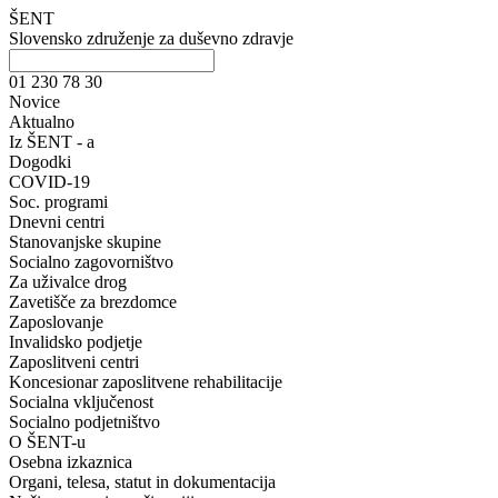
ŠENT
Slovensko združenje za duševno zdravje
01 230 78 30
Novice
Aktualno
Iz ŠENT - a
Dogodki
COVID-19
Soc. programi
Dnevni centri
Stanovanjske skupine
Socialno zagovorništvo
Za uživalce drog
Zavetišče za brezdomce
Zaposlovanje
Invalidsko podjetje
Zaposlitveni centri
Koncesionar zaposlitvene rehabilitacije
Socialna vključenost
Socialno podjetništvo
O ŠENT-u
Osebna izkaznica
Organi, telesa, statut in dokumentacija