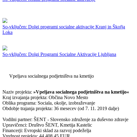
So-vključen: Dolgi programi socialne aktivacije Kranj in Škofja
Loka
So-vključen: Dolgi Programi Socialne Aktivacije Ljubljana
Vpeljava socialnega podjetništva na kmetijo
Naziv projekta:
»Vpeljava socialnega podjetništva na kmetijo«
Kraj izvajanja projekta: Občina Novo Mesto
Oblika programa: Sociala, okolje, izobraževanje
Obdobje trajanja projekta: 36 mesecev (od 7. 11. 2019 dalje)
Vodilni partner: ŠENT - Slovensko združenje za duševno zdravje
Upravičenci: Društvo ŠENT, Kmetija Kastelic
Financerji: Evropski sklad za razvoj podeželja
Vrednost projekta: 44.408,45 EUR