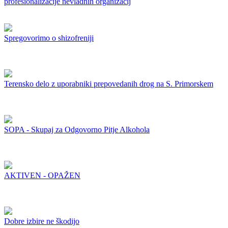
profesionalizacije nevladnih organizacij
Spregovorimo o shizofreniji
Terensko delo z uporabniki prepovedanih drog na S. Primorskem
SOPA - Skupaj za Odgovorno Pitje Alkohola
AKTIVEN - OPAŽEN
Dobre izbire ne škodijo