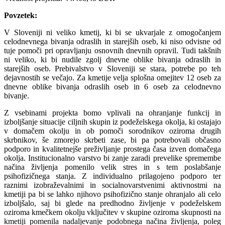
Povzetek:
V Sloveniji ni veliko kmetij, ki bi se ukvarjale z omogočanjem
celodnevnega bivanja odraslih in starejših oseb, ki niso odvisne od
tuje pomoči pri opravljanju osnovnih dnevnih opravil. Tudi takšnih
ni veliko, ki bi nudile zgolj dnevne oblike bivanja odraslih in
starejših oseb. Prebivalstvo v Sloveniji se stara, potrebe po teh
dejavnostih se večajo. Za kmetije velja splošna omejitev 12 oseb za
dnevne oblike bivanja odraslih oseb in 6 oseb za celodnevno
bivanje.
Z vsebinami projekta bomo vplivali na ohranjanje funkcij in
izboljšanje situacije ciljnih skupin iz podeželskega okolja, ki ostajajo
v domačem okolju in ob pomoči sorodnikov oziroma drugih
skrbnikov, še zmorejo skrbeti zase, bi pa potrebovali občasno
podporo in kvalitetnejše preživljanje prostega časa izven domačega
okolja. Institucionalno varstvo bi zanje zaradi prevelike spremembe
načina življenja pomenilo velik stres in s tem poslabšanje
psihofizičnega stanja. Z individualno prilagojeno podporo ter
raznimi izobraževalnimi in socialnovarstvenimi aktivnostmi na
kmetiji pa bi se lahko njihovo psihofizično stanje ohranjalo ali celo
izboljšalo, saj bi glede na predhodno življenje v podeželskem
oziroma kmečkem okolju vključitev v skupine oziroma skupnosti na
kmetiji pomenila nadaljevanje podobnega načina življenja, poleg