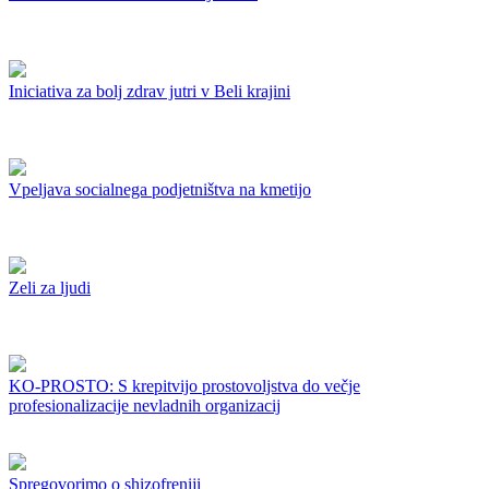
Iniciativa za bolj zdrav jutri v Beli krajini
Vpeljava socialnega podjetništva na kmetijo
Zeli za ljudi
KO-PROSTO: S krepitvijo prostovoljstva do večje
profesionalizacije nevladnih organizacij
Spregovorimo o shizofreniji