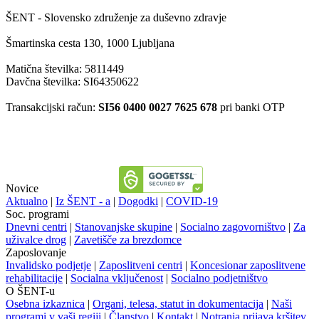
ŠENT - Slovensko združenje za duševno zdravje
Šmartinska cesta 130, 1000 Ljubljana
Matična številka: 5811449
Davčna številka: SI64350622
Transakcijski račun:
SI56 0400 0027 7625 678
pri banki OTP
Novice
Aktualno
|
Iz ŠENT - a
|
Dogodki
|
COVID-19
Soc. programi
Dnevni centri
|
Stanovanjske skupine
|
Socialno zagovorništvo
|
Za
uživalce drog
|
Zavetišče za brezdomce
Zaposlovanje
Invalidsko podjetje
|
Zaposlitveni centri
|
Koncesionar zaposlitvene
rehabilitacije
|
Socialna vključenost
|
Socialno podjetništvo
O ŠENT-u
Osebna izkaznica
|
Organi, telesa, statut in dokumentacija
|
Naši
programi v vaši regiji
|
Članstvo
|
Kontakt
|
Notranja prijava kršitev