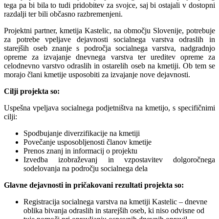
tega pa bi bila to tudi pridobitev za svojce, saj bi ostajali v dostopni
razdalji ter bili občasno razbremenjeni.
Projektni partner, kmetija Kastelic, na območju Slovenije, potrebuje
za potrebe vpeljave dejavnosti socialnega varstva odraslih in
starejših oseb znanje s področja socialnega varstva, nadgradnjo
opreme za izvajanje dnevnega varstva ter ureditev opreme za
celodnevno varstvo odraslih in ostarelih oseb na kmetiji. Ob tem se
morajo člani kmetije usposobiti za izvajanje nove dejavnosti.
Cilji projekta so:
Uspešna vpeljava socialnega podjetništva na kmetijo, s specifičnimi
cilji:
Spodbujanje diverzifikacije na kmetiji
Povečanje usposobljenosti članov kmetije
Prenos znanj in informacij o projektu
Izvedba izobraževanj in vzpostavitev dolgoročnega
sodelovanja na področju socialnega dela
Glavne dejavnosti in pričakovani rezultati projekta so:
Registracija socialnega varstva na kmetiji Kastelic – dnevne
oblika bivanja odraslih in starejših oseb, ki niso odvisne od