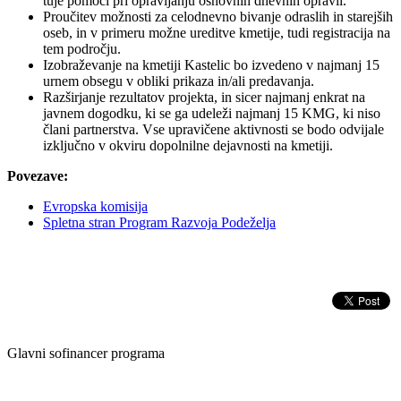
tuje pomoči pri opravljanju osnovnih dnevnih opravil.
Proučitev možnosti za celodnevno bivanje odraslih in starejših
oseb, in v primeru možne ureditve kmetije, tudi registracija na
tem področju.
Izobraževanje na kmetiji Kastelic bo izvedeno v najmanj 15
urnem obsegu v obliki prikaza in/ali predavanja.
Razširjanje rezultatov projekta, in sicer najmanj enkrat na
javnem dogodku, ki se ga udeleži najmanj 15 KMG, ki niso
člani partnerstva. Vse upravičene aktivnosti se bodo odvijale
izključno v okviru dopolnilne dejavnosti na kmetiji.
Povezave:
Evropska komisija
Spletna stran Program Razvoja Podeželja
Glavni sofinancer programa