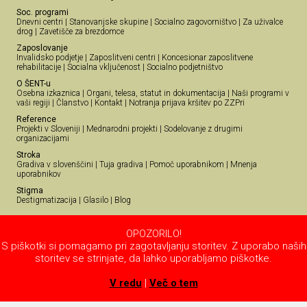
Soc. programi
Dnevni centri
|
Stanovanjske skupine
|
Socialno zagovorništvo
|
Za uživalce
drog
|
Zavetišče za brezdomce
Zaposlovanje
Invalidsko podjetje
|
Zaposlitveni centri
|
Koncesionar zaposlitvene
rehabilitacije
|
Socialna vključenost
|
Socialno podjetništvo
O ŠENT-u
Osebna izkaznica
|
Organi, telesa, statut in dokumentacija
|
Naši programi v
vaši regiji
|
Članstvo
|
Kontakt
|
Notranja prijava kršitev po ZZPri
Reference
Projekti v Sloveniji
|
Mednarodni projekti
|
Sodelovanje z drugimi
organizacijami
Stroka
Gradiva v slovenščini
|
Tuja gradiva
|
Pomoč uporabnikom
|
Mnenja
uporabnikov
Stigma
Destigmatizacija
|
Glasilo
|
Blog
OPOZORILO!
S piškotki si pomagamo pri zagotavljanju storitev. Z uporabo naših
storitev se strinjate, da lahko uporabljamo piškotke.
V redu
|
Več o tem