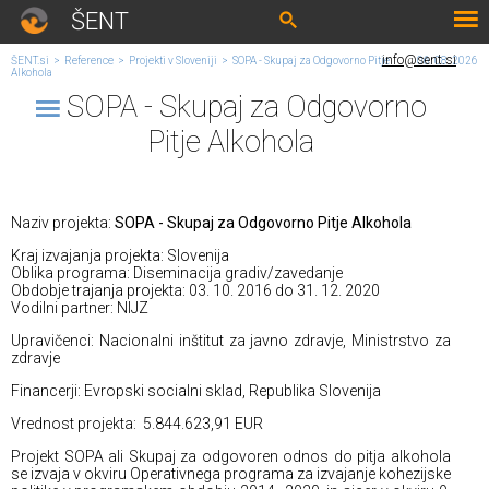
ŠENT
info@sent.si
ŠENT.si
>
Reference
>
Projekti v Sloveniji
>
SOPA - Skupaj za Odgovorno Pitje
06. 08. 2026
Alkohola
SOPA - Skupaj za Odgovorno
Pitje Alkohola
Naziv projekta:
SOPA - Skupaj za Odgovorno Pitje Alkohola
Kraj izvajanja projekta: Slovenija
Oblika programa: Diseminacija gradiv/zavedanje
Obdobje trajanja projekta: 03. 10. 2016 do 31. 12. 2020
Vodilni partner: NIJZ
Upravičenci: Nacionalni inštitut za javno zdravje, Ministrstvo za
zdravje
Financerji: Evropski socialni sklad, Republika Slovenija
Vrednost projekta: 5.844.623,91 EUR
Projekt SOPA ali Skupaj za odgovoren odnos do pitja alkohola
se izvaja v okviru Operativnega programa za izvajanje kohezijske