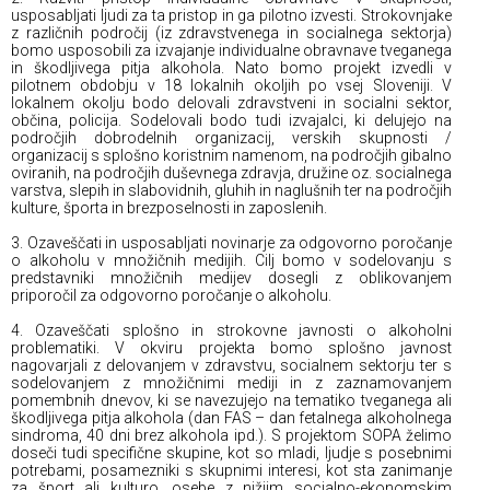
usposabljati ljudi za ta pristop in ga pilotno izvesti. Strokovnjake
z različnih področij (iz zdravstvenega in socialnega sektorja)
bomo usposobili za izvajanje individualne obravnave tveganega
in škodljivega pitja alkohola. Nato bomo projekt izvedli v
pilotnem obdobju v 18 lokalnih okoljih po vsej Sloveniji. V
lokalnem okolju bodo delovali zdravstveni in socialni sektor,
občina, policija. Sodelovali bodo tudi izvajalci, ki delujejo na
področjih dobrodelnih organizacij, verskih skupnosti /
organizacij s splošno koristnim namenom, na področjih gibalno
oviranih, na področjih duševnega zdravja, družine oz. socialnega
varstva, slepih in slabovidnih, gluhih in naglušnih ter na področjih
kulture, športa in brezposelnosti in zaposlenih.
3. Ozaveščati in usposabljati novinarje za odgovorno poročanje
o alkoholu v množičnih medijih. Cilj bomo v sodelovanju s
predstavniki množičnih medijev dosegli z oblikovanjem
priporočil za odgovorno poročanje o alkoholu.
4. Ozaveščati splošno in strokovne javnosti o alkoholni
problematiki. V okviru projekta bomo splošno javnost
nagovarjali z delovanjem v zdravstvu, socialnem sektorju ter s
sodelovanjem z množičnimi mediji in z zaznamovanjem
pomembnih dnevov, ki se navezujejo na tematiko tveganega ali
škodljivega pitja alkohola (dan FAS – dan fetalnega alkoholnega
sindroma, 40 dni brez alkohola ipd.). S projektom SOPA želimo
doseči tudi specifične skupine, kot so mladi, ljudje s posebnimi
potrebami, posamezniki s skupnimi interesi, kot sta zanimanje
za šport ali kulturo, osebe z nižjim socialno-ekonomskim