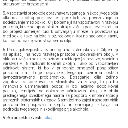
statusom ter brezposelni.
5. Vzpostaviti protokole obravnave tveganega in škodljivega pitja
alkohola znotraj poklicev ter poskrbeti za povezovanje in
sodelovanje med poklici. Cilj bo temeljil na vzpostavitvi in razvoju
pristopa, ki se bo uporabljal znotraj različnih poklicev. Hkrati pa
bo projekt usmerjen tudi k ustvarjanju mreže in povezovanju
med poklici tako na lokalni oz. regionalni kot na nacionalni ravni,
kot podporna dejavnost samemu cilju.
6. Predlagati vzpostavitev pristopa na sistemski ravni. Cilj temelji
na aplikaciji na novo razvitega pristopa v slovenskem okolju v
sklopu različnih poklicev oziroma sektorjev (zdravstvo, socialno
varstvo) v 18 različnih lokalnih okoljih. Tako bo vzpostavljen
učinkovit sistem, ki bo v prihodnje omogočil posplošitev
pristopa na druge dejavnike tveganja oziroma ostalo
javnozdravstveno problematiko. Doseganje cilja želimo
zagotoviti s sodelovanjem Ministrstva za zdravje, to pa bo
imenovalo usmerjevalni odbor, ki bo aktivno sooblikoval
politiko, temelječo na dokazano učinkovitih ukrepih v obliki
predlaganega izvedbenega načrta za podporo k implementaciji
ustreznih sistemskih ukrepov. S tem želimo zajeti trajnostni vidik
pristopa ter prispevati h krepitvi in ohranjanju zdravja na
področju tveganega in škodljivega pitja alkohola.
Več o projektu izveste
tukaj