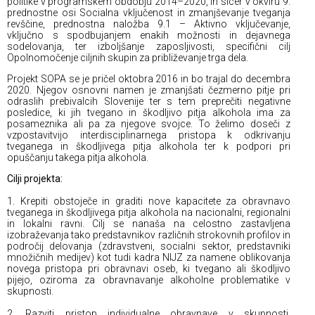
politike v programskem obdobju 2014–2020, in sicer v okviru 9.
prednostne osi Socialna vključenost in zmanjševanje tveganja
revščine, prednostna naložba 9.1 – Aktivno vključevanje,
vključno s spodbujanjem enakih možnosti in dejavnega
sodelovanja, ter izboljšanje zaposljivosti, specifični cilj
Opolnomočenje ciljnih skupin za približevanje trga dela.
Projekt SOPA se je pričel oktobra 2016 in bo trajal do decembra
2020. Njegov osnovni namen je zmanjšati čezmerno pitje pri
odraslih prebivalcih Slovenije ter s tem preprečiti negativne
posledice, ki jih tvegano in škodljivo pitja alkohola ima za
posameznika ali pa za njegove svojce. To želimo doseči z
vzpostavitvijo interdisciplinarnega pristopa k odkrivanju
tveganega in škodljivega pitja alkohola ter k podpori pri
opuščanju takega pitja alkohola.
Cilji projekta:
1. Krepiti obstoječe in graditi nove kapacitete za obravnavo
tveganega in škodljivega pitja alkohola na nacionalni, regionalni
in lokalni ravni. Cilj se nanaša na celostno zastavljena
izobraževanja tako predstavnikov različnih strokovnih profilov in
področij delovanja (zdravstveni, socialni sektor, predstavniki
množičnih medijev) kot tudi kadra NIJZ za namene oblikovanja
novega pristopa pri obravnavi oseb, ki tvegano ali škodljivo
pijejo, oziroma za obravnavanje alkoholne problematike v
skupnosti.
2. Razviti pristop individualne obravnave v skupnosti,