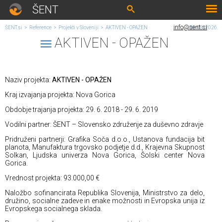
ŠENT
info@sent.si
ŠENT.si
>
Reference
>
Projekti v Sloveniji
>
AKTIVEN - OPAŽEN
06. 08. 2026
AKTIVEN - OPAŽEN
Naziv projekta:
AKTIVEN - OPAŽEN
Kraj izvajanja projekta: Nova Gorica
Obdobje trajanja projekta: 29. 6. 2018 - 29. 6. 2019
Vodilni partner: ŠENT – Slovensko združenje za duševno zdravje
Pridruženi partnerji: Grafika Soča d.o.o., Ustanova fundacija bit
planota, Manufaktura trgovsko podjetje d.d., Krajevna Skupnost
Solkan, Ljudska univerza Nova Gorica, Šolski center Nova
Gorica.
Vrednost projekta: 93.000,00 €
Naložbo sofinancirata Republika Slovenija, Ministrstvo za delo,
družino, socialne zadeve in enake možnosti in Evropska unija iz
Evropskega socialnega sklada.