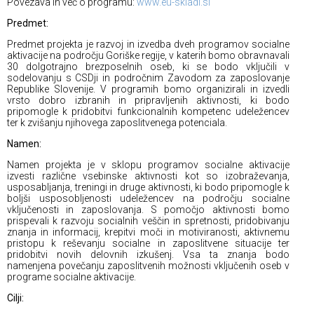
Povezava in več o programu:
www.eu-skladi.si
Predmet:
Predmet projekta je razvoj in izvedba dveh programov socialne
aktivacije na področju Goriške regije, v katerih bomo obravnavali
30 dolgotrajno brezposelnih oseb, ki se bodo vključili v
sodelovanju s CSDji in področnim Zavodom za zaposlovanje
Republike Slovenije. V programih bomo organizirali in izvedli
vrsto dobro izbranih in pripravljenih aktivnosti, ki bodo
pripomogle k pridobitvi funkcionalnih kompetenc udeležencev
ter k zvišanju njihovega zaposlitvenega potenciala.
Namen:
Namen projekta je v sklopu programov socialne aktivacije
izvesti različne vsebinske aktivnosti kot so izobraževanja,
usposabljanja, treningi in druge aktivnosti, ki bodo pripomogle k
boljši usposobljenosti udeležencev na področju socialne
vključenosti in zaposlovanja. S pomočjo aktivnosti bomo
prispevali k razvoju socialnih veščin in spretnosti, pridobivanju
znanja in informacij, krepitvi moči in motiviranosti, aktivnemu
pristopu k reševanju socialne in zaposlitvene situacije ter
pridobitvi novih delovnih izkušenj. Vsa ta znanja bodo
namenjena povečanju zaposlitvenih možnosti vključenih oseb v
programe socialne aktivacije.
Cilji: