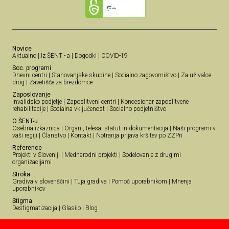
Novice
Aktualno
|
Iz ŠENT - a
|
Dogodki
|
COVID-19
Soc. programi
Dnevni centri
|
Stanovanjske skupine
|
Socialno zagovorništvo
|
Za uživalce
drog
|
Zavetišče za brezdomce
Zaposlovanje
Invalidsko podjetje
|
Zaposlitveni centri
|
Koncesionar zaposlitvene
rehabilitacije
|
Socialna vključenost
|
Socialno podjetništvo
O ŠENT-u
Osebna izkaznica
|
Organi, telesa, statut in dokumentacija
|
Naši programi v
vaši regiji
|
Članstvo
|
Kontakt
|
Notranja prijava kršitev po ZZPri
Reference
Projekti v Sloveniji
|
Mednarodni projekti
|
Sodelovanje z drugimi
organizacijami
Stroka
Gradiva v slovenščini
|
Tuja gradiva
|
Pomoč uporabnikom
|
Mnenja
uporabnikov
Stigma
Destigmatizacija
|
Glasilo
|
Blog