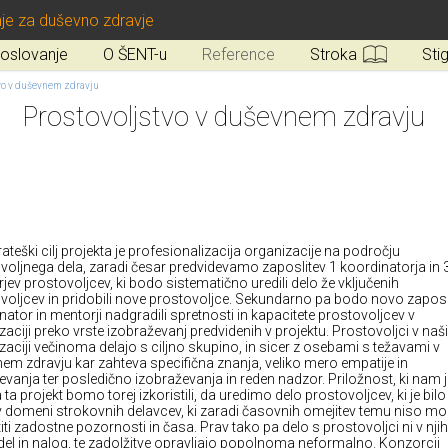
je za duševno zdravje
oslovanje
O ŠENT-u
Reference
Stroka
Sti
vo v duševnem zdravju
Prostovoljstvo v duševnem zdravju
rateški cilj projekta je profesionalizacija organizacije na področju
voljnega dela, zaradi česar predvidevamo zaposlitev 1 koordinatorja in 
jev prostovoljcev, ki bodo sistematično uredili delo že vključenih
voljcev in pridobili nove prostovoljce. Sekundarno pa bodo novo zapos
nator in mentorji nadgradili spretnosti in kapacitete prostovoljcev v
zaciji preko vrste izobraževanj predvidenih v projektu. Prostovoljci v naši
zaciji večinoma delajo s ciljno skupino, in sicer z osebami s težavami v
em zdravju kar zahteva specifična znanja, veliko mero empatije in
vanja ter posledično izobraževanja in reden nadzor. Priložnost, ki nam 
ta projekt bomo torej izkoristili, da uredimo delo prostovoljcev, ki je bil
v domeni strokovnih delavcev, ki zaradi časovnih omejitev temu niso mo
iti zadostne pozornosti in časa. Prav tako pa delo s prostovoljci ni v nj
del in nalog, te zadolžitve opravljajo popolnoma neformalno. Konzorcij