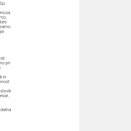
čju
renosa
imo,
ženi
e samo
nja
sti
mo pri
n
i in
upnost
sloviti
česar,
dodatna