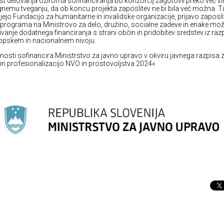
st delovanja oziroma sofinanciranja bo konzorcij zagotovil preko več vi
gnemu tveganju, da ob koncu projekta zaposlitev ne bi bila več možna. Ti 
ujejo Fundacijo za humanitarne in invalidske organizacije, prijavo zaposli
 programa na Ministrovo za delo, družino, socialne zadeve in enake mož
ivanje dodatnega financiranja s strani občin in pridobitev sredstev iz raz
opskem in nacionalnem nivoju.
nosti sofinancira Ministrstvo za javno upravo v okviru javnega razpisa 
 in profesionalizacijo NVO in prostovoljstva 2024«