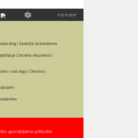
© 2015 ŠENT
valce drog
|
Zavetišče za brezdomce
bilitacije
|
Socialna vključenost
|
rami v vaši regiji
|
Članstvo
|
izacijami
porabnikov
lahko uporabljamo piškotke.