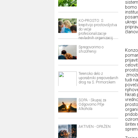
sistema
bomo t
instit
posame
KO-PROSTO: S
ukrepi
krepitvijo prostovoljstva
pripra
do večje
članov
profesionalizacije
nevladnih organizacij
Spregovorimo o
Konzor
shizofreniji
pomanj
prijav
celovi
prosto
Terensko delo z
zmožni
uporabniki prepovedanih
tudi n
drog na S. Primorskem
poveča
njihov
hkrati
vredno
SOPA - Skupaj za
prosto
Odgovorno Pitje
Alkohola
organi
pridob
ozirom
širite
AKTIVEN - OPAŽEN
spreme