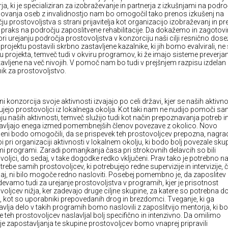
ja, ki je specializiran za izobraževanje in partnerja z izkušnjami na podro
ovanja oseb z invalidnostjo nam bo omogočil tako prenos izkušenj na
ju prostovoljstva s strani prijavitelja kot organizacijo izobraževanj in p
 praks na področju zaposlitvene rehabilitacije. Da dokažemo in zagotov
pri urejanju področja prostovoljstva v konzorciju naši cilji resnično dose
projektu postavili skrbno zastavljene kazalnike, ki jih bomo evalvirali, n
ru projekta, temveč tudi v okviru programov, ki že imajo sisteme preverja
avljene na več nivojih. V pomoč nam bo tudi v prejšnjem razpisu izdelan
nik za prostovoljstvo.
ni konzorcija svoje aktivnosti izvajajo po celi državi, kjer se naših aktivno
ujejo prostovoljci iz lokalnega okolja. Kot taki nam ne nudijo pomoči sa
nju naših aktivnosti, temveč služijo tudi kot način prepoznavanja potreb i
avljajo enega izmed pomembnejših členov povezave z okolico. Novo
eni bodo omogočili, da se prispevek teh prostovoljcev prepozna, nagrad
i pri organizaciji aktivnosti v lokalnem okolju, ki bodo bolj povezale sk
mi programi. Zaradi pomanjkanja časa pri strokovnih delavcih so bili
voljci, do sedaj, v take dogodke redko vključeni. Prav tako je potrebno na
trebe samih prostovoljcev, ki potrebujejo redne supervizije in intervizije, 
aj, ni bilo mogoče redno nasloviti. Posebej pomembno je, da zaposlitev
devamo tudi za urejanje prostovoljstva v programih, kjer je prisotnost
voljcev nižja, ker zadevajo druge ciljne skupine, za katere so potrebna 
, kot so uporabniki prepovedanih drog in brezdomci. Tveganje, ki ga
avlja delo v takih programih bomo naslovili z zaposlitvijo mentorja, ki bo
e teh prostovoljcev naslavljal bolj specifično in intenzivno. Da omilimo
je zapostavljanja te skupine prostovoljcev bomo vnaprej pripravili