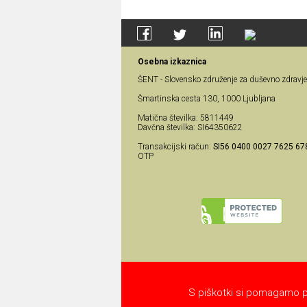
Osebna izkaznica
ŠENT - Slovensko združenje za duševno zdravje
Šmartinska cesta 130, 1000 Ljubljana
Matična številka: 5811449
Davčna številka: SI64350622
Transakcijski račun:
SI56 0400 0027 7625 67
OTP
S piškotki si pomagamo pri