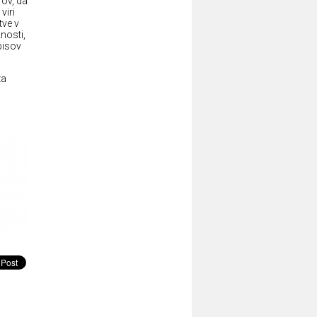
rov, da
viri
tve v
nosti,
pisov
za