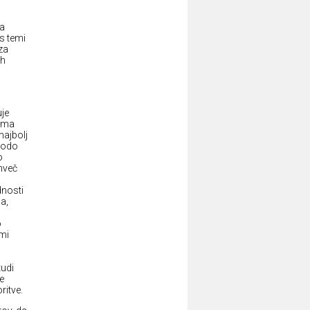
za
s temi
za
ih
uje
 ima
najbolj
 bodo
o
mveč
dnosti
a,
o
imi
tudi
e
ritve.