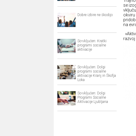
Trajno
se izo
vključ
okviru
Dobre izbire ne škodijo
pridob
na evr
»Aktiv
razvoj
So-vključen: Kratki
programi socialne
aktivacije
So-vključen: Dolgi
programi socialne
aktivacije Kranj in Škofja
Loka
So-vključen: Dolgi
Programi Socialne
Aktivacije Ljubljana