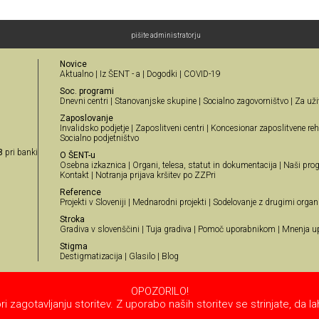
pišite administratorju
Novice
Aktualno
|
Iz ŠENT - a
|
Dogodki
|
COVID-19
Soc. programi
Dnevni centri
|
Stanovanjske skupine
|
Socialno zagovorništvo
|
Za uži
Zaposlovanje
Invalidsko podjetje
|
Zaposlitveni centri
|
Koncesionar zaposlitvene reha
Socialno podjetništvo
8
pri banki
O ŠENT-u
Osebna izkaznica
|
Organi, telesa, statut in dokumentacija
|
Naši prog
Kontakt
|
Notranja prijava kršitev po ZZPri
Reference
Projekti v Sloveniji
|
Mednarodni projekti
|
Sodelovanje z drugimi organ
Stroka
Gradiva v slovenščini
|
Tuja gradiva
|
Pomoč uporabnikom
|
Mnenja u
Stigma
Destigmatizacija
|
Glasilo
|
Blog
OPOZORILO!
 zagotavljanju storitev. Z uporabo naših storitev se strinjate, da 