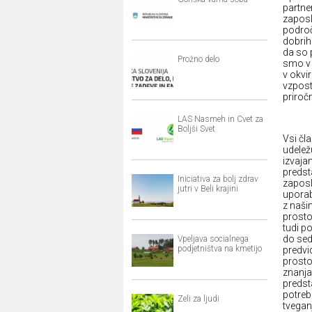
partner
zaposl
področ
dobrih
da so 
Prožno delo
smo v 
v okvi
vzpost
priroč
LAS Nasmeh in Cvet za
Boljši Svet
Vsi čla
udelež
izvaja
predst
Iniciativa za bolj zdrav
zaposl
jutri v Beli krajini
uporab
z naši
prosto
tudi po
do sed
Vpeljava socialnega
podjetništva na kmetijo
predvi
prosto
znanja
predst
potreb
Zeli za ljudi
tvegan