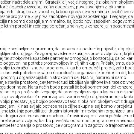
tičen načrt dela z njimi. Strateški cilj večje integracije z lokalnim okoljem
orej dosegli z izvedbo rednih dogodkov, povezovanjem z lokalnimi
ucijami ter drugimi aktivnostmi, ki bodo predvidene v načrtu specifičnem 
zne programe, ki je prva zadolžitev novega zaposlenega. Tveganje, da 
 cilja ne bomo dosegli je minimalno, saj bodo novi zaposleni odgovorni 
vo letnih poročil in rednega poročanja na nivoju konzorcija in posamezn
.
cij je sestavljen z namenom, da posamezni partner in prijavitelj dopolnj
kljivosti drugega. Že zgoraj navedene izkušnje s prostovoljstvom, ki jih
itelj ter strokovne kapacitete partnerjev omogočajo konzorciju, da bo kar 
to odgovoril na potrebe prostovoljcev in ciljnih skupin. Pričakujemo, da
voljci izobraženi znotraj programa, ki ga bo omogočil projekt, zato bod
 nasloviti potrebe ne samo na področju organizacije preprostih del, te
a področju organizacijskih in strokovnih del. Naš cilj namreč ni samo
nje števila prostovoljcev temveč tudi izboljšanje njihove kvalitete oz. vre
ega doprinosa. Na ta način bodo postali še bolj pomemben del konzorcij
 pa bo to preprečevalo tveganje, da prostovoljci svojega lastnega dela ne
tijo dovolj visoko. Z novimi zaposlitvami in večjo organiziranostjo lahk
voljci predstavljajo boljšo povezavo tako z lokalnim okoljem kot z drug
zacijami, ki naslavljajo potrebe naše ciljne skupine, saj bomo v projektu
ljene izkušnje ponudili tudi drugim istovrstnim nevladnim organizacijam
a drugim zainteresiranim osebam. Z novimi zaposlitvami pričakujemo 
v mreže prostovoljcev, kar bo povečalo odpornost programov na nenadn
mbe ter ohranjalo prostovoljce v programu in zagotovilo trajnostne sto