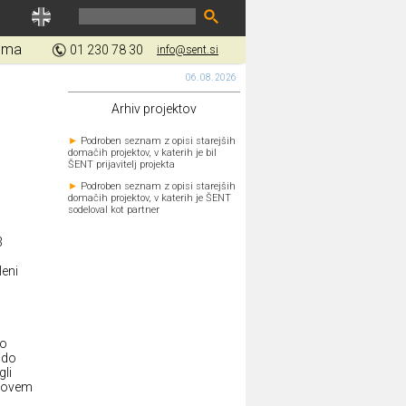
gma
01 230 78 30
info@sent.si
06. 08. 2026
Arhiv projektov
►
Podroben seznam z opisi starejših
domačih projektov, v katerih je bil
ŠENT prijavitelj projekta
►
Podroben seznam z opisi starejših
domačih projektov, v katerih je ŠENT
sodeloval kot partner
3
leni
jo
o do
gli
ihovem