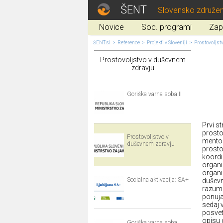
ŠENT
Slovensko združen
Novice
Soc. programi
Zap
ŠENT.si
>
Reference
>
Projekti v Sloveniji
>
Prostovoljst
Prostovoljstvo v duševnem
zdravju
Goriška varna soba II
Prvi st
prosto
Prostovoljstvo v
mentor
duševnem zdravju
prosto
koordi
organi
organi
Socialna aktivacija: SA+
duševn
razume
ponuja 
sedaj 
posvet
opisu 
Goriška varna soba