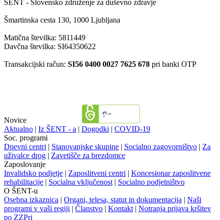
ŠENT - Slovensko združenje za duševno zdravje
Šmartinska cesta 130, 1000 Ljubljana
Matična številka: 5811449
Davčna številka: SI64350622
Transakcijski račun:
SI56 0400 0027 7625 678
pri banki OTP
Novice
Aktualno
|
Iz ŠENT - a
|
Dogodki
|
COVID-19
Soc. programi
Dnevni centri
|
Stanovanjske skupine
|
Socialno zagovorništvo
|
Za
uživalce drog
|
Zavetišče za brezdomce
Zaposlovanje
Invalidsko podjetje
|
Zaposlitveni centri
|
Koncesionar zaposlitvene
rehabilitacije
|
Socialna vključenost
|
Socialno podjetništvo
O ŠENT-u
Osebna izkaznica
|
Organi, telesa, statut in dokumentacija
|
Naši
programi v vaši regiji
|
Članstvo
|
Kontakt
|
Notranja prijava kršitev
po ZZPri