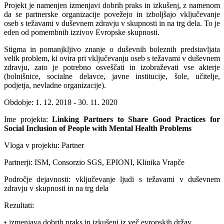
Projekt je namenjen izmenjavi dobrih praks in izkušenj, z namenom
da se partnerske organizacije povežejo in izboljšajo vključevanje
oseb s težavami v duševnem zdravju v skupnosti in na trg dela. To je
eden od pomembnih izzivov Evropske skupnosti.
Stigma in pomanjkljivo znanje o duševnih boleznih predstavljata
velik problem, ki ovira pri vključevanju oseb s težavami v duševnem
zdravju, zato je potrebno osveščati in izobraževati vse akterje
(bolnišnice, socialne delavce, javne institucije, šole, učitelje,
podjetja, nevladne organizacije).
Obdobje: 1. 12. 2018 - 30. 11. 2020
Ime projekta:
Linking Partners to Share Good Practices for
Social Inclusion of People with Mental Health Problems
Vloga v projektu: Partner
Partnerji: ISM, Consorzio SGS, EPIONI, Klinika Vrapče
Področje dejavnosti: vključevanje ljudi s težavami v duševnem
zdravju v skupnosti in na trg dela
Rezultati:
• izmenjava dobrih praks in izkušenj iz več evropskih držav