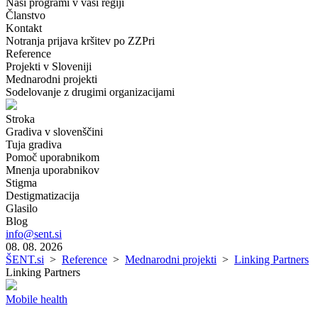
Naši programi v vaši regiji
Članstvo
Kontakt
Notranja prijava kršitev po ZZPri
Reference
Projekti v Sloveniji
Mednarodni projekti
Sodelovanje z drugimi organizacijami
Stroka
Gradiva v slovenščini
Tuja gradiva
Pomoč uporabnikom
Mnenja uporabnikov
Stigma
Destigmatizacija
Glasilo
Blog
info@sent.si
08. 08. 2026
ŠENT.si
>
Reference
>
Mednarodni projekti
>
Linking Partners
Linking Partners
Mobile health