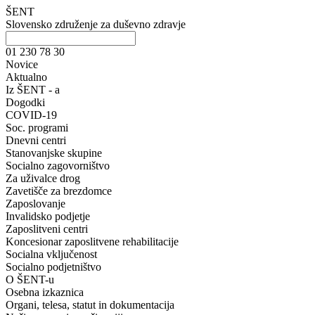
ŠENT
Slovensko združenje za duševno zdravje
01 230 78 30
Novice
Aktualno
Iz ŠENT - a
Dogodki
COVID-19
Soc. programi
Dnevni centri
Stanovanjske skupine
Socialno zagovorništvo
Za uživalce drog
Zavetišče za brezdomce
Zaposlovanje
Invalidsko podjetje
Zaposlitveni centri
Koncesionar zaposlitvene rehabilitacije
Socialna vključenost
Socialno podjetništvo
O ŠENT-u
Osebna izkaznica
Organi, telesa, statut in dokumentacija