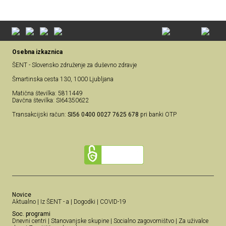
Osebna izkaznica
ŠENT - Slovensko združenje za duševno zdravje
Šmartinska cesta 130, 1000 Ljubljana
Matična številka: 5811449
Davčna številka: SI64350622
Transakcijski račun:
SI56 0400 0027 7625 678
pri banki OTP
Novice
Aktualno
|
Iz ŠENT - a
|
Dogodki
|
COVID-19
Soc. programi
Dnevni centri
|
Stanovanjske skupine
|
Socialno zagovorništvo
|
Za uživalce