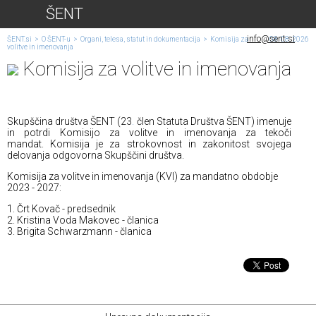
ŠENT
info@sent.si
ŠENT.si
>
O ŠENT-u
>
Organi, telesa, statut in dokumentacija
>
Komisija za
08. 08. 2026
volitve in imenovanja
Komisija za volitve in imenovanja
Skupščina društva ŠENT (23
.
člen Statuta Društva ŠENT) imenuje
in potrdi Komisijo za volitve in imenovanja za tekoči
mandat. Komisija je za strokovnost in zakonitost svojega
delovanja odgovorna Skupščini društva.
Komisija za volitve in imenovanja (KVI) za mandatno obdobje
2023 - 2027:
1. Črt Kovač - predsednik
2. Kristina Voda Makovec - članica
3. Brigita Schwarzmann - članica