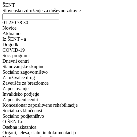
ŠENT
Slovensko združenje za duševno zdravje
01 230 78 30
Novice
Aktualno
Iz ŠENT - a
Dogodki
COVID-19
Soc. programi
Dnevni centri
Stanovanjske skupine
Socialno zagovorništvo
Za uživalce drog
Zavetišče za brezdomce
Zaposlovanje
Invalidsko podjetje
Zaposlitveni centri
Koncesionar zaposlitvene rehabilitacije
Socialna vključenost
Socialno podjetništvo
O ŠENT-u
Osebna izkaznica
Organi, telesa, statut in dokumentacija