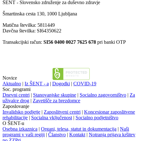
ŠENT - Slovensko združenje za duševno zdravje
Šmartinska cesta 130, 1000 Ljubljana
Matična številka: 5811449
Davčna številka: SI64350622
Transakcijski račun:
SI56 0400 0027 7625 678
pri banki OTP
Novice
Aktualno
|
Iz ŠENT - a
|
Dogodki
|
COVID-19
Soc. programi
Dnevni centri
|
Stanovanjske skupine
|
Socialno zagovorništvo
|
Za
uživalce drog
|
Zavetišče za brezdomce
Zaposlovanje
Invalidsko podjetje
|
Zaposlitveni centri
|
Koncesionar zaposlitvene
rehabilitacije
|
Socialna vključenost
|
Socialno podjetništvo
O ŠENT-u
Osebna izkaznica
|
Organi, telesa, statut in dokumentacija
|
Naši
programi v vaši regiji
|
Članstvo
|
Kontakt
|
Notranja prijava kršitev
po ZZPri