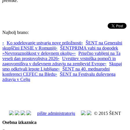
premike.
Najbolj brano:
•
Ko sodelovanje ustvarja nove priložnosti
•
ŠENT na Generalni
skupščini ENSIE v Romuniji
•
ŠENTPRIMA vabi na dogodek
»Nevroraznolikost v delovnem okolju«
•
Prisrčno vabljeni na Ta
veseli dan prostovoljstva 2026
•
Uvrstitev vrstniška pomoči in
zagovorništva v duševnem zdravju na zemljevid Evrope
•
Skupaj
smo odkrivali lepote Ljubljane
•
ŠENT na 40. mednarodni
konferenci CEFEC na Bledu
•
ŠENT na Festivalu duševnega
zdravja v Celju
pišite administratorju
© 2015 ŠENT
Osebna izkaznica