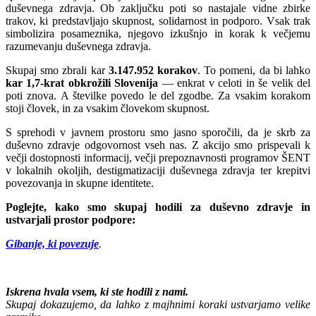
duševnega zdravja. Ob zaključku poti so nastajale vidne zbirke
trakov, ki predstavljajo skupnost, solidarnost in podporo. Vsak trak
simbolizira posameznika, njegovo izkušnjo in korak k večjemu
razumevanju duševnega zdravja.
Skupaj smo zbrali kar
3.147.952 korakov
. To pomeni, da bi lahko
kar 1,7-krat obkrožili
Slovenija
— enkrat v celoti in še velik del
poti znova. A številke povedo le del zgodbe. Za vsakim korakom
stoji človek, in za vsakim človekom skupnost.
S sprehodi v javnem prostoru smo jasno sporočili, da je skrb za
duševno zdravje odgovornost vseh nas. Z akcijo smo prispevali k
večji dostopnosti informacij, večji prepoznavnosti programov ŠENT
v lokalnih okoljih, destigmatizaciji duševnega zdravja ter krepitvi
povezovanja in skupne identitete.
Poglejte, kako smo skupaj hodili za duševno zdravje in
ustvarjali prostor podpore:
Gibanje, ki povezuje
.
Iskrena hvala vsem, ki ste hodili z nami.
Skupaj dokazujemo, da lahko z majhnimi koraki ustvarjamo velike