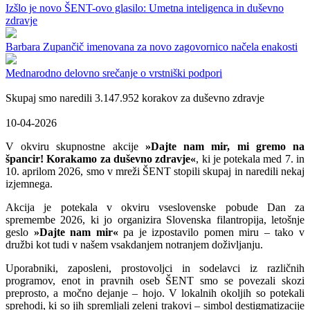
Izšlo je novo ŠENT-ovo glasilo: Umetna inteligenca in duševno
zdravje
Barbara Zupančič imenovana za novo zagovornico načela enakosti
Mednarodno delovno srečanje o vrstniški podpori
Skupaj smo naredili 3.147.952 korakov za duševno zdravje
10-04-2026
V okviru skupnostne akcije
»Dajte nam mir, mi gremo na
špancir! Korakamo za duševno zdravje«
, ki je potekala med 7. in
10. aprilom 2026, smo v mreži ŠENT stopili skupaj in naredili nekaj
izjemnega.
Akcija je potekala v okviru vseslovenske pobude
Dan za
spremembe 2026
, ki jo organizira
Slovenska filantropija
, letošnje
geslo
»Dajte nam mir«
pa je izpostavilo pomen miru – tako v
družbi kot tudi v našem vsakdanjem notranjem doživljanju.
Uporabniki, zaposleni, prostovoljci in sodelavci iz različnih
programov, enot in pravnih oseb ŠENT smo se povezali skozi
preprosto, a močno dejanje – hojo. V lokalnih okoljih so potekali
sprehodi, ki so jih spremljali zeleni trakovi – simbol destigmatizacije