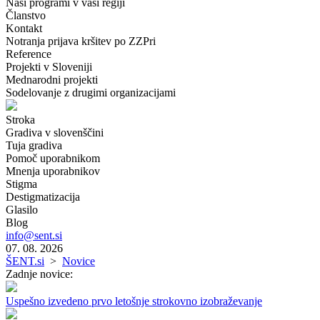
Naši programi v vaši regiji
Članstvo
Kontakt
Notranja prijava kršitev po ZZPri
Reference
Projekti v Sloveniji
Mednarodni projekti
Sodelovanje z drugimi organizacijami
Stroka
Gradiva v slovenščini
Tuja gradiva
Pomoč uporabnikom
Mnenja uporabnikov
Stigma
Destigmatizacija
Glasilo
Blog
info@sent.si
07. 08. 2026
ŠENT.si
>
Novice
Zadnje novice:
Uspešno izvedeno prvo letošnje strokovno izobraževanje