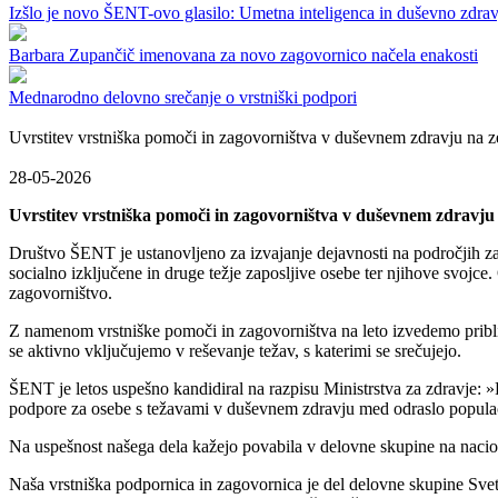
Izšlo je novo ŠENT-ovo glasilo: Umetna inteligenca in duševno zdrav
Barbara Zupančič imenovana za novo zagovornico načela enakosti
Mednarodno delovno srečanje o vrstniški podpori
Uvrstitev vrstniška pomoči in zagovorništva v duševnem zdravju na 
28-05-2026
Uvrstitev vrstniška pomoči in zagovorništva v duševnem zdravju
Društvo ŠENT je ustanovljeno za izvajanje dejavnosti na področjih zag
socialno izključene in druge težje zaposljive osebe ter njihove svojc
zagovorništvo.
Z namenom vrstniške pomoči in zagovorništva na leto izvedemo pribli
se aktivno vključujemo v reševanje težav, s katerimi se srečujejo.
ŠENT je letos uspešno kandidiral na razpisu Ministrstva za zdravje: 
podpore za osebe s težavami v duševnem zdravju med odraslo popula
Na uspešnost našega dela kažejo povabila v delovne skupine na nacion
Naša vrstniška podpornica in zagovornica je del delovne skupine Sveto