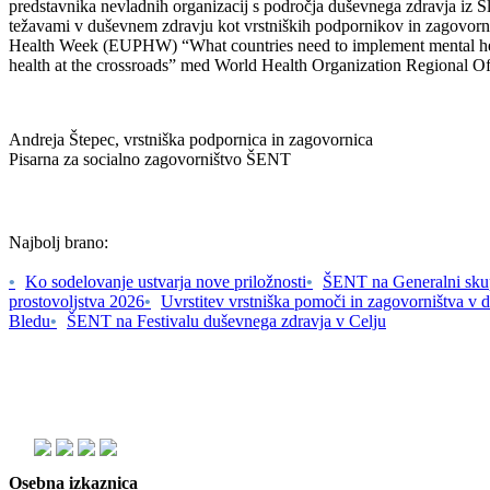
predstavnika nevladnih organizacij s področja duševnega zdravja iz Sl
težavami v duševnem zdravju kot vrstniških podpornikov in zagovornik
Health Week (EUPHW) “What countries need to implement mental health
health at the crossroads” med World Health Organization Regional Off
Andreja Štepec, vrstniška podpornica in zagovornica
Pisarna za socialno zagovorništvo ŠENT
Najbolj brano:
•
Ko sodelovanje ustvarja nove priložnosti
•
ŠENT na Generalni sku
prostovoljstva 2026
•
Uvrstitev vrstniška pomoči in zagovorništva v
Bledu
•
ŠENT na Festivalu duševnega zdravja v Celju
Osebna izkaznica