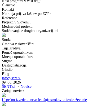
Naši programi v vaši regiji
Članstvo
Kontakt
Notranja prijava kršitev po ZZPri
Reference
Projekti v Sloveniji
Mednarodni projekti
Sodelovanje z drugimi organizacijami
Stroka
Gradiva v slovenščini
Tuja gradiva
Pomoč uporabnikom
Mnenja uporabnikov
Stigma
Destigmatizacija
Glasilo
Blog
info@sent.si
09. 08. 2026
ŠENT.si
>
Novice
Zadnje novice:
Uspešno izvedeno prvo letošnje strokovno izobraževanje