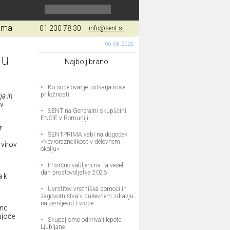
gma
01 230 78 30
info@sent.si
06. 08. 2026
ju
Najbolj brano:
•
Ko sodelovanje ustvarja nove
priložnosti
ja in
v
•
ŠENT na Generalni skupščini
ENSIE v Romuniji
r
•
ŠENTPRIMA vabi na dogodek
»Nevroraznolikost v delovnem
 virov
okolju«
•
Prisrčno vabljeni na Ta veseli
dan prostovoljstva 2026
a k
•
Uvrstitev vrstniška pomoči in
zagovorništva v duševnem zdravju
na zemljevid Evrope
enc
ujoče
•
Skupaj smo odkrivali lepote
Ljubljane