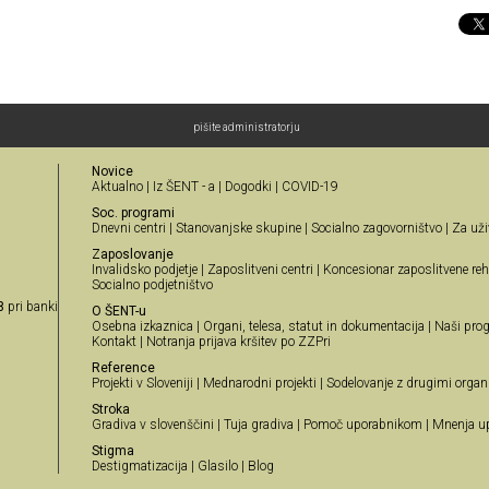
pišite administratorju
Novice
Aktualno
|
Iz ŠENT - a
|
Dogodki
|
COVID-19
Soc. programi
Dnevni centri
|
Stanovanjske skupine
|
Socialno zagovorništvo
|
Za uži
Zaposlovanje
Invalidsko podjetje
|
Zaposlitveni centri
|
Koncesionar zaposlitvene reha
Socialno podjetništvo
8
pri banki
O ŠENT-u
Osebna izkaznica
|
Organi, telesa, statut in dokumentacija
|
Naši prog
Kontakt
|
Notranja prijava kršitev po ZZPri
Reference
Projekti v Sloveniji
|
Mednarodni projekti
|
Sodelovanje z drugimi organ
Stroka
Gradiva v slovenščini
|
Tuja gradiva
|
Pomoč uporabnikom
|
Mnenja u
Stigma
Destigmatizacija
|
Glasilo
|
Blog