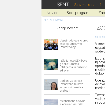
ŠENT
Slovensko združen
Novice
Soc. programi
Zap
ŠENT.si
>
Novice
Izo
Zadnje novice:
23-03-2
Uspešno izvedeno prvo
V tore
letošnje strokovno
izobraževanje
nagrad
sodel
Izobra
Izšlo je novo ŠENT-ovo
njihov
glasilo: Umetna
spodbu
inteligenca in duševno
moči t
zdravje
dolgor
Udelež
Barbara Zupančič
delova
imenovana za novo
zagovornico načela
medseb
enakosti
Tovrst
vseh, 
Mednarodno delovno
in pod
srečanje o vrstniški