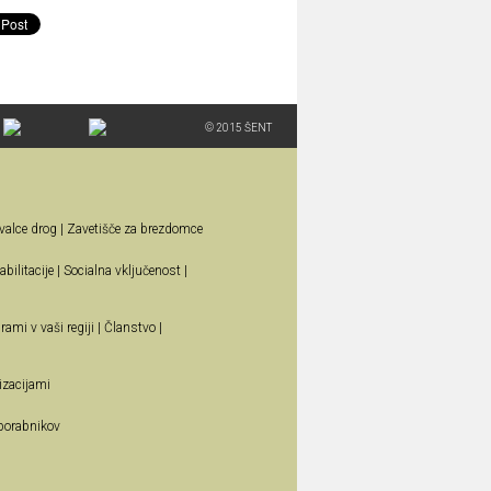
© 2015 ŠENT
valce drog
|
Zavetišče za brezdomce
bilitacije
|
Socialna vključenost
|
rami v vaši regiji
|
Članstvo
|
izacijami
porabnikov