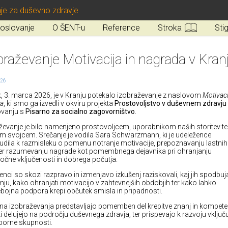
je za duševno zdravje
oslovanje
O ŠENT-u
Reference
Stroka
Sti
braževanje Motivacija in nagrada v Kran
026
k, 3. marca 2026, je v Kranju potekalo izobraževanje z naslovom
Motivaci
a
, ki smo ga izvedli v okviru projekta
Prostovoljstvo v duševnem zdravju
ovanju s
Pisarno za socialno zagovorništvo
.
ževanje je bilo namenjeno prostovoljcem, uporabnikom naših storitev te
im svojcem. Srečanje je vodila Sara Schwarzmann, ki je udeležence
dila k razmisleku o pomenu notranje motivacije, prepoznavanju lastnih
er razumevanju nagrade kot pomembnega dejavnika pri ohranjanju
očne vključenosti in dobrega počutja.
enci so skozi razpravo in izmenjavo izkušenj raziskovali, kaj jih spodbuj
nju, kako ohranjati motivacijo v zahtevnejših obdobjih ter kako lahko
ojna podpora krepi občutek smisla in pripadnosti.
na izobraževanja predstavljajo pomemben del krepitve znanj in kompet
ki delujejo na področju duševnega zdravja, ter prispevajo k razvoju vključ
porne skupnosti.