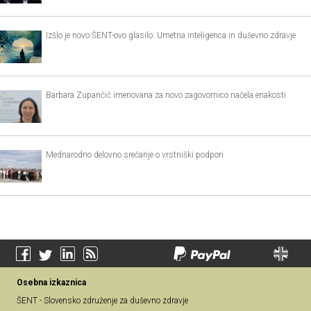
Izšlo je novo ŠENT-ovo glasilo: Umetna inteligenca in duševno zdravje
Barbara Zupančič imenovana za novo zagovornico načela enakosti
Mednarodno delovno srečanje o vrstniški podpori
Osebna izkaznica
ŠENT - Slovensko združenje za duševno zdravje