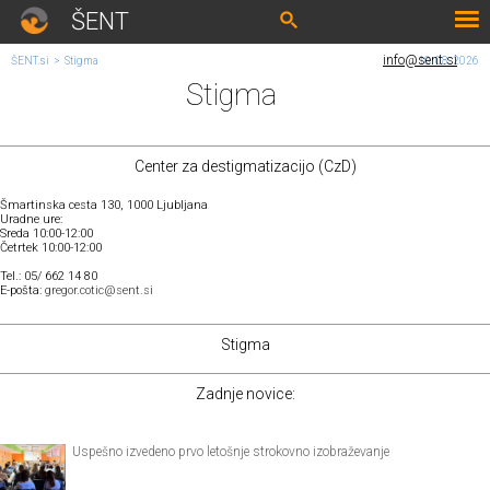
ŠENT
info@sent.si
ŠENT.si
>
Stigma
10. 08. 2026
Stigma
Center za destigmatizacijo (CzD)
Šmartinska cesta 130, 1000 Ljubljana
Uradne ure:
Sreda 10:00-12:00
Četrtek 10:00-12:00
Tel.: 05/ 662 14 80
E-pošta:
gregor.cotic@sent.si
Stigma
Zadnje novice:
Uspešno izvedeno prvo letošnje strokovno izobraževanje