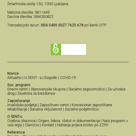
Šmartinska cesta 130, 1000 Ljubljana
Matična številka: 5811449
Davčna številka: SI64350622
Transakcijski račun:
SI56 0400 0027 7625 678
pri banki OTP
Novice
Aktualno
|
Iz ŠENT - a
|
Dogodki
|
COVID-19
Soc. programi
Dnevni centri
|
Stanovanjske skupine
|
Socialno zagovorništvo
|
Za uživalce
drog
|
Zavetišče za brezdomce
Zaposlovanje
Invalidsko podjetje
|
Zaposlitveni centri
|
Koncesionar zaposlitvene
rehabilitacije
|
Socialna vključenost
|
Socialno podjetništvo
O ŠENT-u
Osebna izkaznica
|
Organi, telesa, statut in dokumentacija
|
Naši programi v
vaši regiji
|
Članstvo
|
Kontakt
|
Notranja prijava kršitev po ZZPri
Reference