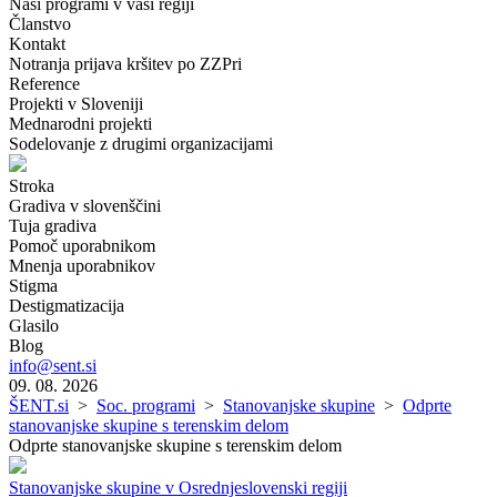
Naši programi v vaši regiji
Članstvo
Kontakt
Notranja prijava kršitev po ZZPri
Reference
Projekti v Sloveniji
Mednarodni projekti
Sodelovanje z drugimi organizacijami
Stroka
Gradiva v slovenščini
Tuja gradiva
Pomoč uporabnikom
Mnenja uporabnikov
Stigma
Destigmatizacija
Glasilo
Blog
info@sent.si
09. 08. 2026
ŠENT.si
>
Soc. programi
>
Stanovanjske skupine
>
Odprte
stanovanjske skupine s terenskim delom
Odprte stanovanjske skupine s terenskim delom
Stanovanjske skupine v Osrednjeslovenski regiji