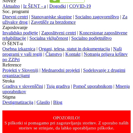
Novice
Aktualno
|
Iz ŠENT - a
|
Dogodki
|
COVID-19
Soc. programi
Dnevni centri
|
Stanovanjske skupine
|
Socialno zagovorništvo
|
Za
uživalce drog
|
Zavetišče za brezdomce
Zaposlovanje
Invalidsko podjetje
|
Zaposlitveni centri
|
Koncesionar zaposlitvene
rehabilitacije
|
Socialna vključenost
|
Socialno podjetništvo
O ŠENT-u
Osebna izkaznica
|
Organi, telesa, statut in dokumentacija
|
Naši
programi v vaši regiji
|
Članstvo
|
Kontakt
|
Notranja prijava kršitev
po ZZPri
Reference
Projekti v Sloveniji
|
Mednarodni projekti
|
Sodelovanje z drugimi
organizacijami
Stroka
Gradiva v slovenščini
|
Tuja gradiva
|
Pomoč uporabnikom
|
Mnenja
uporabnikov
Stigma
Destigmatizacija
|
Glasilo
|
Blog
OPOZORILO!
S piškotki si pomagamo pri zagotavljanju storitev. Z uporabo naših
storitev se strinjate, da lahko uporabljamo piškotke.