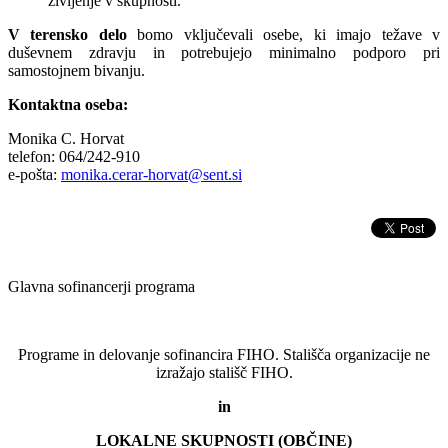
življenje v skupnosti.
V terensko delo
bomo vključevali osebe, ki imajo težave v
duševnem zdravju in potrebujejo minimalno podporo pri
samostojnem bivanju.
Kontaktna oseba:
Monika C. Horvat
telefon: 064/242-910
e-pošta:
monika.cerar-horvat@sent.si
Glavna sofinancerji programa
Programe in delovanje sofinancira FIHO. Stališča organizacije ne
izražajo stališč FIHO.
in
LOKALNE SKUPNOSTI (OBČINE)