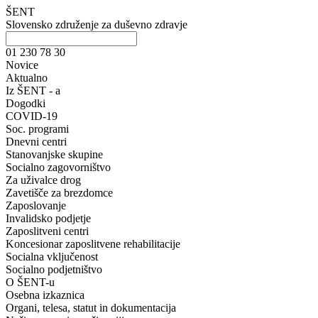
ŠENT
Slovensko združenje za duševno zdravje
01 230 78 30
Novice
Aktualno
Iz ŠENT - a
Dogodki
COVID-19
Soc. programi
Dnevni centri
Stanovanjske skupine
Socialno zagovorništvo
Za uživalce drog
Zavetišče za brezdomce
Zaposlovanje
Invalidsko podjetje
Zaposlitveni centri
Koncesionar zaposlitvene rehabilitacije
Socialna vključenost
Socialno podjetništvo
O ŠENT-u
Osebna izkaznica
Organi, telesa, statut in dokumentacija