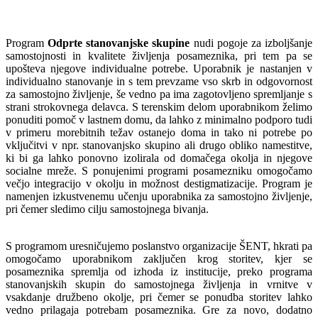
Program
Odprte stanovanjske skupine
nudi pogoje za izboljšanje
samostojnosti in kvalitete življenja posameznika, pri tem pa se
upošteva njegove individualne potrebe. Uporabnik je nastanjen v
individualno stanovanje in s tem prevzame vso skrb in odgovornost
za samostojno življenje, še vedno pa ima zagotovljeno spremljanje s
strani strokovnega delavca. S terenskim delom uporabnikom želimo
ponuditi pomoč v lastnem domu, da lahko z minimalno podporo tudi
v primeru morebitnih težav ostanejo doma in tako ni potrebe po
vključitvi v npr. stanovanjsko skupino ali drugo obliko namestitve,
ki bi ga lahko ponovno izolirala od domačega okolja in njegove
socialne mreže. S ponujenimi programi posamezniku omogočamo
večjo integracijo v okolju in možnost destigmatizacije. Program je
namenjen izkustvenemu učenju uporabnika za samostojno življenje,
pri čemer sledimo cilju samostojnega bivanja.
S programom uresničujemo poslanstvo organizacije ŠENT, hkrati pa
omogočamo uporabnikom zaključen krog storitev, kjer se
posameznika spremlja od izhoda iz institucije, preko programa
stanovanjskih skupin do samostojnega življenja in vrnitve v
vsakdanje družbeno okolje, pri čemer se ponudba storitev lahko
vedno prilagaja potrebam posameznika. Gre za novo, dodatno