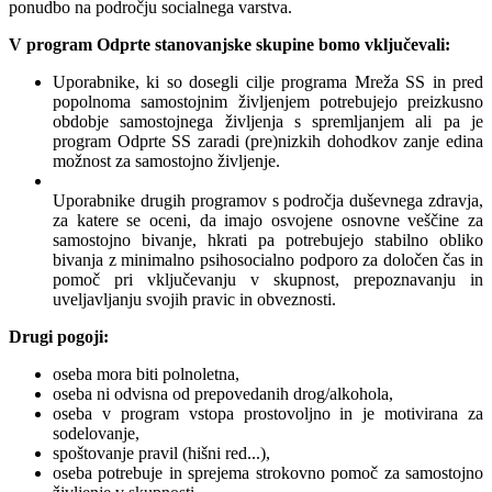
ponudbo na področju socialnega varstva.
V program Odprte stanovanjske skupine bomo vključevali:
Uporabnike, ki so dosegli cilje programa Mreža SS in pred
popolnoma samostojnim življenjem potrebujejo preizkusno
obdobje samostojnega življenja s spremljanjem ali pa je
program Odprte SS zaradi (pre)nizkih dohodkov zanje edina
možnost za samostojno življenje.
Uporabnike drugih programov s področja duševnega zdravja,
za katere se oceni, da imajo osvojene osnovne veščine za
samostojno bivanje, hkrati pa potrebujejo stabilno obliko
bivanja z minimalno psihosocialno podporo za določen čas in
pomoč pri vključevanju v skupnost, prepoznavanju in
uveljavljanju svojih pravic in obveznosti.
Drugi pogoji:
oseba mora biti polnoletna,
oseba ni odvisna od prepovedanih drog/alkohola,
oseba v program vstopa prostovoljno in je motivirana za
sodelovanje,
spoštovanje pravil (hišni red...),
oseba potrebuje in sprejema strokovno pomoč za samostojno