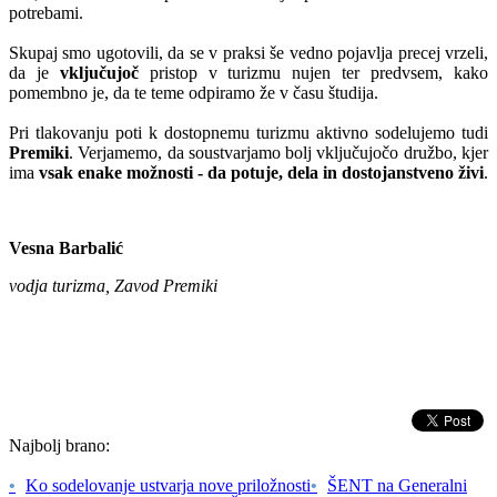
potrebami.
Skupaj smo ugotovili, da se v praksi še vedno pojavlja precej vrzeli,
da je
vključujoč
pristop v turizmu nujen ter predvsem, kako
pomembno je, da te teme odpiramo že v času študija.
Pri tlakovanju poti k dostopnemu turizmu aktivno sodelujemo tudi
Premiki
. Verjamemo, da soustvarjamo bolj vključujočo družbo, kjer
ima
vsak enake možnosti - da potuje, dela in dostojanstveno živi
.
Vesna Barbalić
vodja turizma, Zavod Premiki
Najbolj brano:
•
Ko sodelovanje ustvarja nove priložnosti
•
ŠENT na Generalni