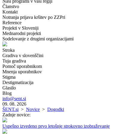
Naši programi v vaši regiji
Članstvo
Kontakt
Notranja prijava kršitev po ZZPri
Reference
Projekti v Sloveniji
Mednarodni projekti
Sodelovanje z drugimi organizacijami
Stroka
Gradiva v slovenščini
Tuja gradiva
Pomoč uporabnikom
Mnenja uporabnikov
Stigma
Destigmatizacija
Glasilo
Blog
info@sent.si
09. 08. 2026
ŠENT.si
>
Novice
>
Dogodki
Zadnje novice:
Uspešno izvedeno prvo letošnje strokovno izobraževanje