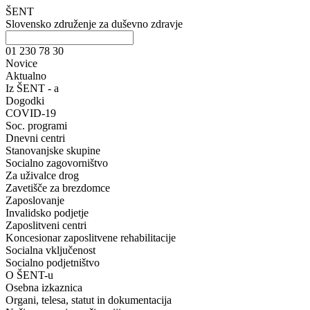
ŠENT
Slovensko združenje za duševno zdravje
01 230 78 30
Novice
Aktualno
Iz ŠENT - a
Dogodki
COVID-19
Soc. programi
Dnevni centri
Stanovanjske skupine
Socialno zagovorništvo
Za uživalce drog
Zavetišče za brezdomce
Zaposlovanje
Invalidsko podjetje
Zaposlitveni centri
Koncesionar zaposlitvene rehabilitacije
Socialna vključenost
Socialno podjetništvo
O ŠENT-u
Osebna izkaznica
Organi, telesa, statut in dokumentacija