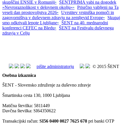
skupščini ENSIE v Romuniji
•
ŠENTPRIMA vabi na dogodek
»Nevroraznolikost v delovnem okolju«
•
Prisrčno vabljeni na Ta
veseli dan prostovoljstva 2026
•
Uvrstitev vrstniška pomoči in
zagovorništva v duševnem zdravju na zemljevid Evrope
•
Skupaj
smo odkrivali lepote Ljubljane
•
ŠENT na 40. mednarodni
konferenci CEFEC na Bledu
•
ŠENT na Festivalu duševnega
zdravja v Celju
pišite administratorju
© 2015 ŠENT
Osebna izkaznica
ŠENT - Slovensko združenje za duševno zdravje
Šmartinska cesta 130, 1000 Ljubljana
Matična številka: 5811449
Davčna številka: SI64350622
Transakcijski račun:
SI56 0400 0027 7625 678
pri banki OTP