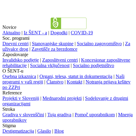
Novice
Aktualno
|
Iz ŠENT - a
|
Dogodki
|
COVID-19
Soc. programi
Dnevni centri
|
Stanovanjske skupine
|
Socialno zagovorništvo
|
Za
uživalce drog
|
Zavetišče za brezdomce
Zaposlovanje
Invalidsko podjetje
|
Zaposlitveni centri
|
Koncesionar zaposlitvene
rehabilitacije
|
Socialna vključenost
|
Socialno podjetništvo
O ŠENT-u
Osebna izkaznica
|
Organi, telesa, statut in dokumentacija
|
Naši
programi v vaši regiji
|
Članstvo
|
Kontakt
|
Notranja prijava kršitev
po ZZPri
Reference
Projekti v Sloveniji
|
Mednarodni projekti
|
Sodelovanje z drugimi
organizacijami
Stroka
Gradiva v slovenščini
|
Tuja gradiva
|
Pomoč uporabnikom
|
Mnenja
uporabnikov
Stigma
Destigmatizacija
|
Glasilo
|
Blog