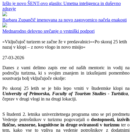
Izšlo je novo ŠENT-ovo glasilo: Umetna inteligenca in duševno
zdravje
Barbara Zupančič imenovana za novo zagovornico načela enakosti
Mednarodno delovno srečanje o vrstniški podpori
»Vključujoč turizem se začne že v predavalnici«»Po skoraj 25 letih
nazaj v klopi – z novo vlogo in novo misijo«
27-03-2026
Danes z vami delimo zapis ene od naših mentoric in vodij na
področju turizma, ki s svojim znanjem in izkušnjami pomembno
soustvarja bolj vključujoče okolje:
Po skoraj 25 letih se je bilo lepo vrniti v študentske klopi na
University of Primorska, Faculty of Tourism Studies - Turistica
,
čeprav v drugi vlogi in na drugi lokaciji.
S študenti 2. letnika univerzitetnega programa smo se pri predmetu
Vedenje potrošnikov v turizmu pogovarjali o
dostopnosti, izzivih
fizične, senzorne, kognitivne in druge oviranosti v turizmu
ter o
tem, kako vse to vpliva na vedenje potrošnikov z dodatnimi