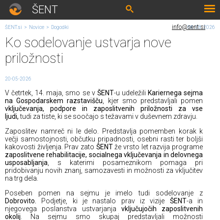
ŠENT
info@sent.si
ŠENT.si
>
Novice
>
Dogodki
06. 08. 2026
Ko sodelovanje ustvarja nove
priložnosti
20-05-2026
V četrtek, 14. maja, smo se v
ŠENT
-u udeležili
Kariernega sejma
na Gospodarskem razstavišču
, kjer smo predstavljali pomen
vključevanja, podpore in zaposlitvenih priložnosti za vse
ljudi,
tudi za tiste, ki se soočajo s težavami v duševnem zdravju.
Zaposlitev namreč ni le delo. Predstavlja pomemben korak k
večji samostojnosti, občutku pripadnosti, osebni rasti ter boljši
kakovosti življenja. Prav zato
ŠENT
že vrsto let razvija programe
zaposlitvene rehabilitacije, socialnega vključevanja in delovnega
usposabljanja
, s katerimi posameznikom pomaga pri
pridobivanju novih znanj, samozavesti in možnosti za vključitev
na trg dela.
Poseben pomen na sejmu je imelo tudi sodelovanje z
Dobrovito.
Podjetje, ki je nastalo prav iz vizije
ŠENT
-a in
njegovega poslanstva ustvarjanja
vključujočih zaposlitvenih
okolij
. Na sejmu smo skupaj predstavljali možnosti