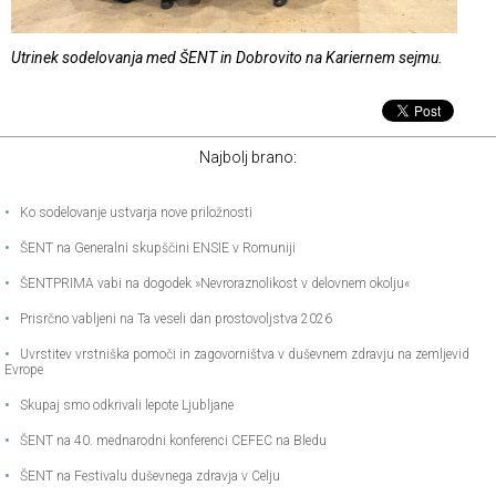
Utrinek sodelovanja med ŠENT in Dobrovito na Kariernem sejmu.
Najbolj brano:
•
Ko sodelovanje ustvarja nove priložnosti
•
ŠENT na Generalni skupščini ENSIE v Romuniji
•
ŠENTPRIMA vabi na dogodek »Nevroraznolikost v delovnem okolju«
•
Prisrčno vabljeni na Ta veseli dan prostovoljstva 2026
•
Uvrstitev vrstniška pomoči in zagovorništva v duševnem zdravju na zemljevid
Evrope
•
Skupaj smo odkrivali lepote Ljubljane
•
ŠENT na 40. mednarodni konferenci CEFEC na Bledu
•
ŠENT na Festivalu duševnega zdravja v Celju