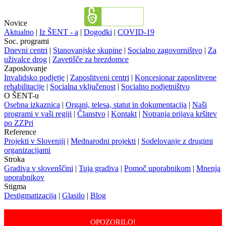
Novice
Aktualno
|
Iz ŠENT - a
|
Dogodki
|
COVID-19
Soc. programi
Dnevni centri
|
Stanovanjske skupine
|
Socialno zagovorništvo
|
Za
uživalce drog
|
Zavetišče za brezdomce
Zaposlovanje
Invalidsko podjetje
|
Zaposlitveni centri
|
Koncesionar zaposlitvene
rehabilitacije
|
Socialna vključenost
|
Socialno podjetništvo
O ŠENT-u
Osebna izkaznica
|
Organi, telesa, statut in dokumentacija
|
Naši
programi v vaši regiji
|
Članstvo
|
Kontakt
|
Notranja prijava kršitev
po ZZPri
Reference
Projekti v Sloveniji
|
Mednarodni projekti
|
Sodelovanje z drugimi
organizacijami
Stroka
Gradiva v slovenščini
|
Tuja gradiva
|
Pomoč uporabnikom
|
Mnenja
uporabnikov
Stigma
Destigmatizacija
|
Glasilo
|
Blog
OPOZORILO!