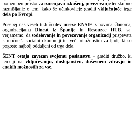
pomemben prostor za
izmenjavo izkušenj, povezovanje
ter skupno
razmišljanje o tem, kako še učinkoviteje graditi
vključujoče trge
dela po Evropi
.
Posebej nas veseli tudi
širitev mreže ENSIE
z novima članoma,
organizacijama
Dincat iz Španije
in
Resource HUB
, saj
verjamemo, da
sodelovanje in povezovanje organizacij
prispevata
k močnejši socialni ekonomiji ter več priložnostim za ljudi, ki so
pogosto najbolj oddaljeni od trga dela.
ŠENT ostaja zavezan svojemu poslanstvu
– graditi družbo, ki
temelji na
vključevanju, dostojanstvu, duševnem zdravju in
enakih možnostih za vse
.