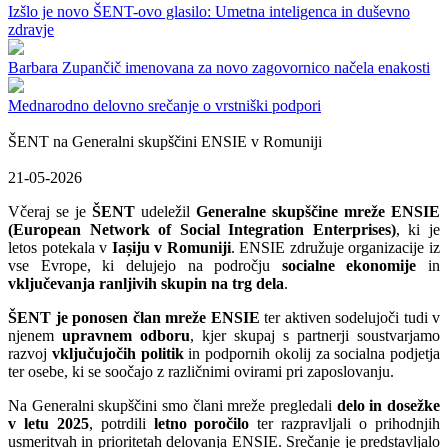
Izšlo je novo ŠENT-ovo glasilo: Umetna inteligenca in duševno
zdravje
Barbara Zupančič imenovana za novo zagovornico načela enakosti
Mednarodno delovno srečanje o vrstniški podpori
ŠENT na Generalni skupščini ENSIE v Romuniji
21-05-2026
Včeraj se je
ŠENT
udeležil
Generalne skupščine mreže ENSIE
(European Network of Social Integration Enterprises)
, ki je
letos potekala v
Iașiju v Romuniji
. ENSIE združuje organizacije iz
vse Evrope, ki delujejo na področju
socialne ekonomije
in
vključevanja ranljivih skupin na trg dela
.
ŠENT je ponosen član mreže ENSIE
ter aktiven sodelujoči tudi v
njenem
upravnem odboru
, kjer skupaj s partnerji soustvarjamo
razvoj
vključujočih politik
in podpornih okolij za socialna podjetja
ter osebe, ki se soočajo z različnimi ovirami pri zaposlovanju.
Na Generalni skupščini smo člani mreže pregledali
delo in dosežke
v letu 2025
, potrdili
letno poročilo
ter razpravljali o prihodnjih
usmeritvah in prioritetah delovanja ENSIE. Srečanje je predstavljalo