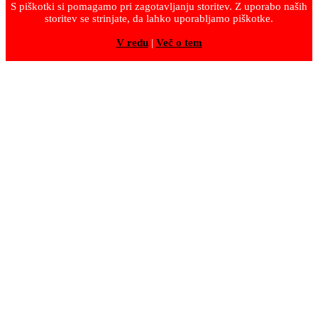
S piškotki si pomagamo pri zagotavljanju storitev. Z uporabo naših
storitev se strinjate, da lahko uporabljamo piškotke.
V redu
|
Več o tem