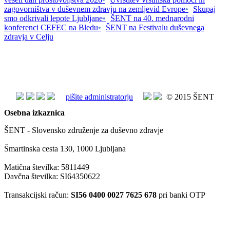
zagovorništva v duševnem zdravju na zemljevid Evrope
•
Skupaj
smo odkrivali lepote Ljubljane
•
ŠENT na 40. mednarodni
konferenci CEFEC na Bledu
•
ŠENT na Festivalu duševnega
zdravja v Celju
pišite administratorju
© 2015 ŠENT
Osebna izkaznica
ŠENT - Slovensko združenje za duševno zdravje
Šmartinska cesta 130, 1000 Ljubljana
Matična številka: 5811449
Davčna številka: SI64350622
Transakcijski račun:
SI56 0400 0027 7625 678
pri banki OTP