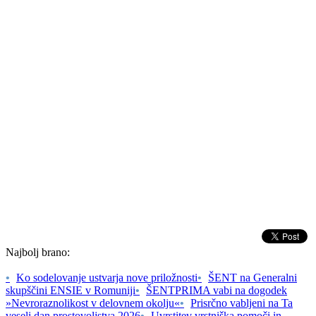
Najbolj brano:
•
Ko sodelovanje ustvarja nove priložnosti
•
ŠENT na Generalni
skupščini ENSIE v Romuniji
•
ŠENTPRIMA vabi na dogodek
»Nevroraznolikost v delovnem okolju«
•
Prisrčno vabljeni na Ta
veseli dan prostovoljstva 2026
•
Uvrstitev vrstniška pomoči in