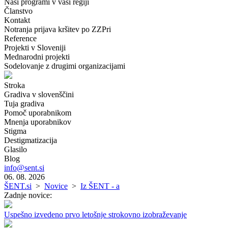
Naši programi v vaši regiji
Članstvo
Kontakt
Notranja prijava kršitev po ZZPri
Reference
Projekti v Sloveniji
Mednarodni projekti
Sodelovanje z drugimi organizacijami
Stroka
Gradiva v slovenščini
Tuja gradiva
Pomoč uporabnikom
Mnenja uporabnikov
Stigma
Destigmatizacija
Glasilo
Blog
info@sent.si
06. 08. 2026
ŠENT.si
>
Novice
>
Iz ŠENT - a
Zadnje novice:
Uspešno izvedeno prvo letošnje strokovno izobraževanje