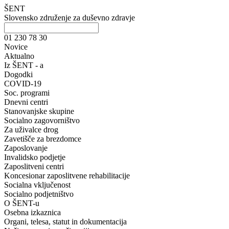
ŠENT
Slovensko združenje za duševno zdravje
01 230 78 30
Novice
Aktualno
Iz ŠENT - a
Dogodki
COVID-19
Soc. programi
Dnevni centri
Stanovanjske skupine
Socialno zagovorništvo
Za uživalce drog
Zavetišče za brezdomce
Zaposlovanje
Invalidsko podjetje
Zaposlitveni centri
Koncesionar zaposlitvene rehabilitacije
Socialna vključenost
Socialno podjetništvo
O ŠENT-u
Osebna izkaznica
Organi, telesa, statut in dokumentacija