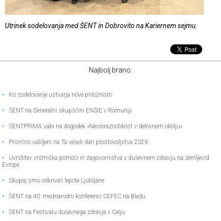
Utrinek sodelovanja med ŠENT in Dobrovito na Kariernem sejmu.
Najbolj brano:
•
Ko sodelovanje ustvarja nove priložnosti
•
ŠENT na Generalni skupščini ENSIE v Romuniji
•
ŠENTPRIMA vabi na dogodek »Nevroraznolikost v delovnem okolju«
•
Prisrčno vabljeni na Ta veseli dan prostovoljstva 2026
•
Uvrstitev vrstniška pomoči in zagovorništva v duševnem zdravju na zemljevid
Evrope
•
Skupaj smo odkrivali lepote Ljubljane
•
ŠENT na 40. mednarodni konferenci CEFEC na Bledu
•
ŠENT na Festivalu duševnega zdravja v Celju