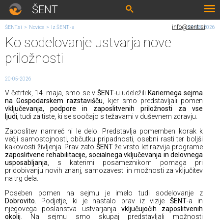
ŠENT
info@sent.si
ŠENT.si
>
Novice
>
Iz ŠENT - a
07. 08. 2026
Ko sodelovanje ustvarja nove
priložnosti
20-05-2026
V četrtek, 14. maja, smo se v
ŠENT
-u udeležili
Kariernega sejma
na Gospodarskem razstavišču
, kjer smo predstavljali pomen
vključevanja, podpore in zaposlitvenih priložnosti za vse
ljudi,
tudi za tiste, ki se soočajo s težavami v duševnem zdravju.
Zaposlitev namreč ni le delo. Predstavlja pomemben korak k
večji samostojnosti, občutku pripadnosti, osebni rasti ter boljši
kakovosti življenja. Prav zato
ŠENT
že vrsto let razvija programe
zaposlitvene rehabilitacije, socialnega vključevanja in delovnega
usposabljanja
, s katerimi posameznikom pomaga pri
pridobivanju novih znanj, samozavesti in možnosti za vključitev
na trg dela.
Poseben pomen na sejmu je imelo tudi sodelovanje z
Dobrovito.
Podjetje, ki je nastalo prav iz vizije
ŠENT
-a in
njegovega poslanstva ustvarjanja
vključujočih zaposlitvenih
okolij
. Na sejmu smo skupaj predstavljali možnosti