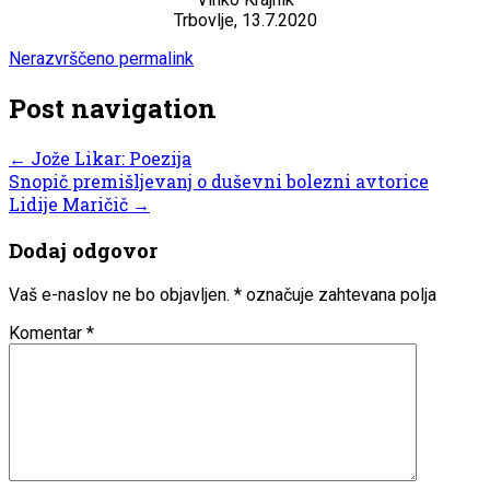
Trbovlje, 13.7.2020
Nerazvrščeno
permalink
Post navigation
←
Jože Likar: Poezija
Snopič premišljevanj o duševni bolezni avtorice
Lidije Maričič
→
Dodaj odgovor
Vaš e-naslov ne bo objavljen.
*
označuje zahtevana polja
Komentar
*