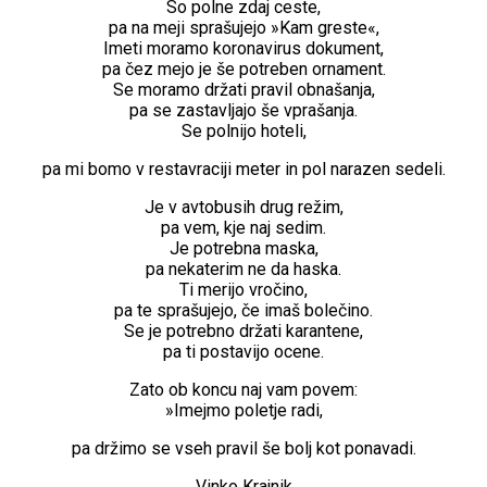
So polne zdaj ceste,
pa na meji sprašujejo »Kam greste«,
Imeti moramo koronavirus dokument,
pa čez mejo je še potreben ornament.
Se moramo držati pravil obnašanja,
pa se zastavljajo še vprašanja.
Se polnijo hoteli,
pa mi bomo v restavraciji meter in pol narazen sedeli.
Je v avtobusih drug režim,
pa vem, kje naj sedim.
Je potrebna maska,
pa nekaterim ne da haska.
Ti merijo vročino,
pa te sprašujejo, če imaš bolečino.
Se je potrebno držati karantene,
pa ti postavijo ocene.
Zato ob koncu naj vam povem:
»Imejmo poletje radi,
pa držimo se vseh pravil še bolj kot ponavadi.
Vinko Krajnik