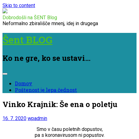
Skip to content
Dobrodošli na ŠENT Blog
Neformalno zbirališče mnenj, idej in drugega
Šent BLOG
Ko ne gre, ko se ustavi…
Domov
Poštenost je lepa čednost
Vinko Krajnik: Še ena o poletju
16. 7. 2020
wpadmin
Smo v času poletnih dopustov,
pa s koronavirusom ni popustov.