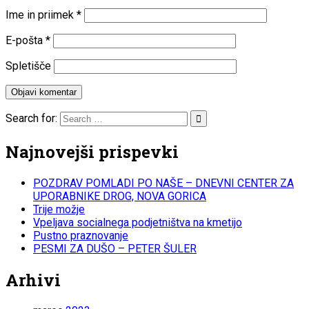
Ime in priimek
*
E-pošta
*
Spletišče
Search for:
Najnovejši prispevki
POZDRAV POMLADI PO NAŠE – DNEVNI CENTER ZA
UPORABNIKE DROG, NOVA GORICA
Trije možje
Vpeljava socialnega podjetništva na kmetijo
Pustno praznovanje
PESMI ZA DUŠO – PETER ŠULER
Arhivi