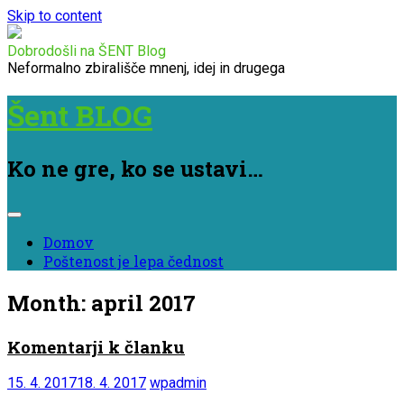
Skip to content
Dobrodošli na ŠENT Blog
Neformalno zbirališče mnenj, idej in drugega
Šent BLOG
Ko ne gre, ko se ustavi…
Domov
Poštenost je lepa čednost
Month:
april 2017
Komentarji k članku
15. 4. 2017
18. 4. 2017
wpadmin