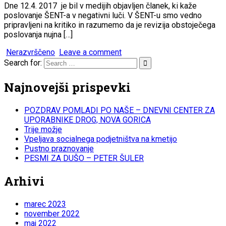
Dne 12.4. 2017 je bil v medijih objavljen članek, ki kaže
poslovanje ŠENT-a v negativni luči. V ŠENT-u smo vedno
pripravljeni na kritiko in razumemo da je revizija obstoječega
poslovanja nujna […]
Nerazvrščeno
Leave a comment
Search for:
Najnovejši prispevki
POZDRAV POMLADI PO NAŠE – DNEVNI CENTER ZA
UPORABNIKE DROG, NOVA GORICA
Trije možje
Vpeljava socialnega podjetništva na kmetijo
Pustno praznovanje
PESMI ZA DUŠO – PETER ŠULER
Arhivi
marec 2023
november 2022
maj 2022