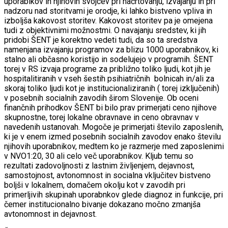
uporabikov in njihovih svojcev pri načrtovanju, izvajanju in pri
nadzoru nad storitvami je orodje, ki lahko bistveno vpliva in
izboljša kakovost storitev. Kakovost storitev pa je omejena
tudi z objektivnimi možnostmi. O navajanju sredstev, ki jih
pridobi ŠENT je korektno vedeti tudi, da so ta sredstva
namenjana izvajanju programov za blizu 1000 uporabnikov, ki
stalno ali občasno koristijo in sodelujejo v programih. ŠENT
torej v RS izvaja programe za približno toliko ljudi, kot jih je
hospitalitiranih v vseh šestih psihiatričnih bolnicah in/ali za
skoraj toliko ljudi kot je institucionaliziranih ( torej izključenih)
v posebnih socialnih zavodih širom Slovenije. Ob oceni
finančnih prihodkov ŠENT bi bilo prav primerjati ceno njihove
skupnostne, torej lokalne obravnave in ceno obravnav v
navedenih ustanovah. Mogoče je primerjati število zaposlenih,
ki je v enem izmed posebnih socialnih zavodov enako številu
njihovih uporabnikov, medtem ko je razmerje med zaposlenimi
v NVO1:20, 30 ali celo več uporabnikov. Kljub temu so
rezultati zadovoljnosti z lastnim življenjem, dejavnost,
samostojnost, avtonomnost in socialna vključitev bistveno
boljši v lokalnem, domačem okolju kot v zavodih pri
primerljivih skupinah uporabnkov glede diagnoz in funkcije, pri
čemer institucionalno bivanje dokazano močno zmanjša
avtonomnost in dejavnost.