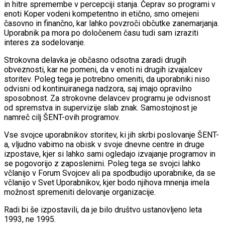
in hitre spremembe v percepciji stanja. Čeprav so programi v
enoti Koper vodeni kompetentno in etično, smo omejeni
časovno in finančno, kar lahko povzroči občutke zanemarjanja.
Uporabnik pa mora po določenem času tudi sam izraziti
interes za sodelovanje.
Strokovna delavka je občasno odsotna zaradi drugih
obveznosti, kar ne pomeni, da v enoti ni drugih izvajalcev
storitev. Poleg tega je potrebno omeniti, da uporabniki niso
odvisni od kontinuiranega nadzora, saj imajo opravilno
sposobnost. Za strokovne delavcev programu je odvisnost
od spremstva in supervizije slab znak. Samostojnost je
namreč cilj ŠENT-ovih programov.
Vse svojce uporabnikov storitev, ki jih skrbi poslovanje ŠENT-
a, vljudno vabimo na obisk v svoje dnevne centre in druge
izpostave, kjer si lahko sami ogledajo izvajanje programov in
se pogovorijo z zaposlenimi. Poleg tega se svojci lahko
včlanijo v Forum Svojcev ali pa spodbudijo uporabnike, da se
včlanijo v Svet Uporabnikov, kjer bodo njihova mnenja imela
možnost spremeniti delovanje organizacije.
Radi bi še izpostavili, da je bilo društvo ustanovljeno leta
1993, ne 1995.