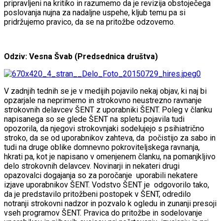
pripravljeni na kritiko in razumemo da je revizija obstoječega
poslovanja nujna za nadaljne uspehe, kljub temu pa si
pridržujemo pravico, da se na pritožbe odzovemo.
Odziv: Vesna Švab (Predsednica društva)
V zadnjih tednih se je v medijih pojavilo nekaj objav, ki naj bi
opzarjale na neprimerno in strokovno neustrezno ravnanje
strokovnih delavcev ŠENT z uporabniki ŠENT. Poleg v članku
napisanega so se glede ŠENT na spletu pojavila tudi
opozorila, da njegovi strokovnjaki sodelujejo s psihiatrično
stroko, da se od uporabnikov zahteva, da počistijo za sabo in
tudi na druge oblike domnevno pokroviteljskega ravnanja,
hkrati pa, kot je napisano v omenjenem članku, na pomanjkljivo
delo strokovnih delavcev. Novinarji in nekateri drugi
opazovalci dogajanja so za poročanje uporabili nekatere
izjave uporabnikov ŠENT. Vodstvo ŠENT je odgovorilo tako,
da je predstavilo pritožbeni postopek v ŠENT, odredilo
notranji strokovni nadzor in pozvalo k ogledu in zunanji presoji
vseh programov ŠENT. Pravica do pritožbe in sodelovanje