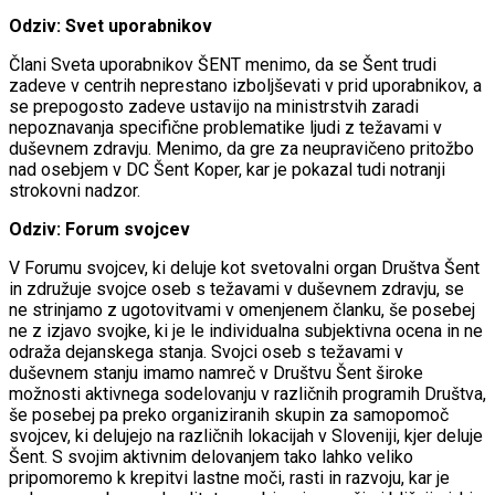
Odziv: Svet uporabnikov
Člani Sveta uporabnikov ŠENT menimo, da se Šent trudi
zadeve v centrih neprestano izboljševati v prid uporabnikov, a
se prepogosto zadeve ustavijo na ministrstvih zaradi
nepoznavanja specifične problematike ljudi z težavami v
duševnem zdravju. Menimo, da gre za neupravičeno pritožbo
nad osebjem v DC Šent Koper, kar je pokazal tudi notranji
strokovni nadzor.
Odziv: Forum svojcev
V Forumu svojcev, ki deluje kot svetovalni organ Društva Šent
in združuje svojce oseb s težavami v duševnem zdravju, se
ne strinjamo z ugotovitvami v omenjenem članku, še posebej
ne z izjavo svojke, ki je le individualna subjektivna ocena in ne
odraža dejanskega stanja. Svojci oseb s težavami v
duševnem stanju imamo namreč v Društvu Šent široke
možnosti aktivnega sodelovanju v različnih programih Društva,
še posebej pa preko organiziranih skupin za samopomoč
svojcev, ki delujejo na različnih lokacijah v Sloveniji, kjer deluje
Šent. S svojim aktivnim delovanjem tako lahko veliko
pripomoremo k krepitvi lastne moči, rasti in razvoju, kar je