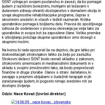
ŠENT vztraja pri svojem poslanstvu in zavezi, da bo pomagal
ljudem z različnimi boleznimi, motnjami ali težavami v
duševnem zdravju ohraniti dostojanstvo v domačem okolju in
izvaja skupnostne rehabilitacijske programe, čeprav s
skromnimi sredstvi in včasih v težkih razmerah. Kritika
uporabnikov pomaga k boljšemu delu. Pravica do spoštljivega
odnosa do sodelavcev v procesu okrevanja pa velja tako za
uporabnike in svojce kot za zaposlene člane. Velike premike
k izboljšanju položaja skupine uporabnikov smo dosegli s
skupnimi močmi.
Na koncu bi rada opozorial še na dejstvo, da gre lahko pri
diskreditacijah strokvnjakov lahko za željo po zaslužku.
Strokovni delavci ŠENT bodo ravnali skladno z zakonom,
strokovnimi smernicami in mednarodnimi dokumenti in v
skladu s svojimi zmožnostmi tako, da bodo preprečevali
finančne in druge zlorabe članov s strani šarlatanov, ki
zavajajo s praznimi obljubami o čudežnih terapijah in jih
zaračunavajo ljudem, ki pogosto nimajo sredstev niti za
dostojno življenje.
Odziv: Nace Kovač (Izvršni direktor)