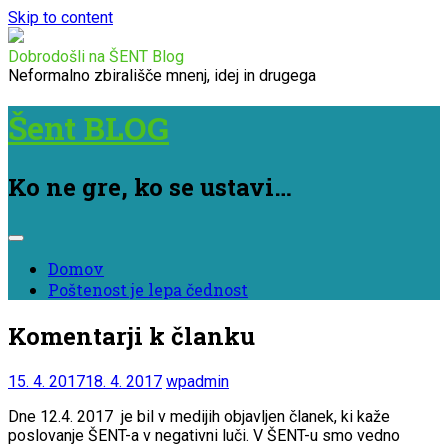
Skip to content
Dobrodošli na ŠENT Blog
Neformalno zbirališče mnenj, idej in drugega
Šent BLOG
Ko ne gre, ko se ustavi…
Domov
Poštenost je lepa čednost
Komentarji k članku
15. 4. 2017
18. 4. 2017
wpadmin
Dne 12.4. 2017 je bil v medijih objavljen članek, ki kaže
poslovanje ŠENT-a v negativni luči. V ŠENT-u smo vedno