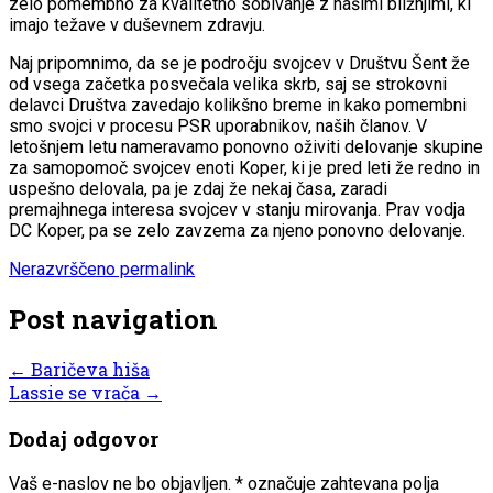
zelo pomembno za kvalitetno sobivanje z našimi bližnjimi, ki
imajo težave v duševnem zdravju.
Naj pripomnimo, da se je področju svojcev v Društvu Šent že
od vsega začetka posvečala velika skrb, saj se strokovni
delavci Društva zavedajo kolikšno breme in kako pomembni
smo svojci v procesu PSR uporabnikov, naših članov. V
letošnjem letu nameravamo ponovno oživiti delovanje skupine
za samopomoč svojcev enoti Koper, ki je pred leti že redno in
uspešno delovala, pa je zdaj že nekaj časa, zaradi
premajhnega interesa svojcev v stanju mirovanja. Prav vodja
DC Koper, pa se zelo zavzema za njeno ponovno delovanje.
Nerazvrščeno
permalink
Post navigation
←
Baričeva hiša
Lassie se vrača
→
Dodaj odgovor
Vaš e-naslov ne bo objavljen.
*
označuje zahtevana polja