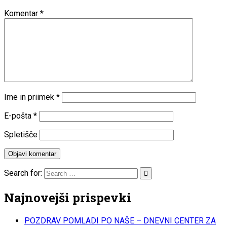
Komentar
*
Ime in priimek
*
E-pošta
*
Spletišče
Search for:
Najnovejši prispevki
POZDRAV POMLADI PO NAŠE – DNEVNI CENTER ZA