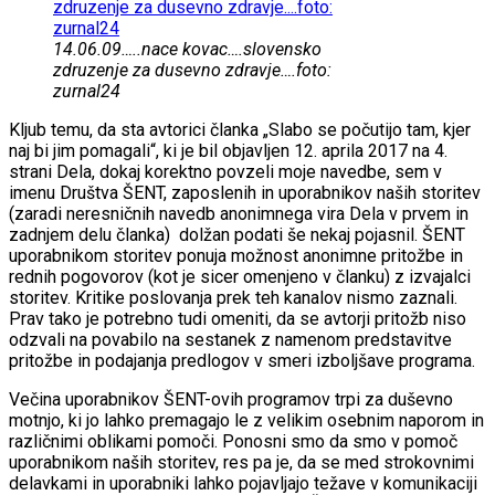
14.06.09…..nace kovac….slovensko
zdruzenje za dusevno zdravje….foto:
zurnal24
Kljub temu, da sta avtorici članka „Slabo se počutijo tam, kjer
naj bi jim pomagali“, ki je bil objavljen 12. aprila 2017 na 4.
strani Dela, dokaj korektno povzeli moje navedbe, sem v
imenu Društva ŠENT, zaposlenih in uporabnikov naših storitev
(zaradi neresničnih navedb anonimnega vira Dela v prvem in
zadnjem delu članka) dolžan podati še nekaj pojasnil. ŠENT
uporabnikom storitev ponuja možnost anonimne pritožbe in
rednih pogovorov (kot je sicer omenjeno v članku) z izvajalci
storitev. Kritike poslovanja prek teh kanalov nismo zaznali.
Prav tako je potrebno tudi omeniti, da se avtorji pritožb niso
odzvali na povabilo na sestanek z namenom predstavitve
pritožbe in podajanja predlogov v smeri izboljšave programa.
Večina uporabnikov ŠENT-ovih programov trpi za duševno
motnjo, ki jo lahko premagajo le z velikim osebnim naporom in
različnimi oblikami pomoči. Ponosni smo da smo v pomoč
uporabnikom naših storitev, res pa je, da se med strokovnimi
delavkami in uporabniki lahko pojavljajo težave v komunikaciji