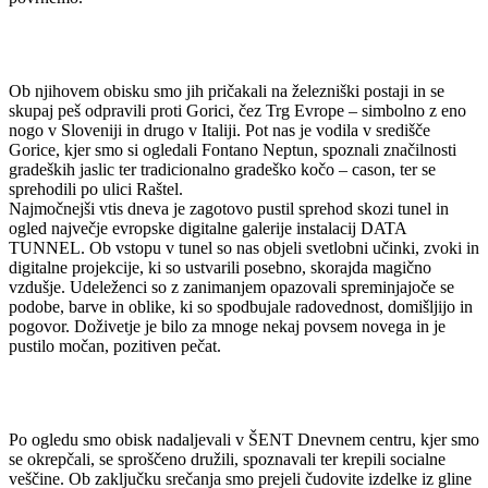
Ob njihovem obisku smo jih pričakali na železniški postaji in se
skupaj peš odpravili proti Gorici, čez Trg Evrope – simbolno z eno
nogo v Sloveniji in drugo v Italiji. Pot nas je vodila v središče
Gorice, kjer smo si ogledali Fontano Neptun, spoznali značilnosti
gradeških jaslic ter tradicionalno gradeško kočo – cason, ter se
sprehodili po ulici Raštel.
Najmočnejši vtis dneva je zagotovo pustil sprehod skozi tunel in
ogled največje evropske digitalne galerije instalacij DATA
TUNNEL. Ob vstopu v tunel so nas objeli svetlobni učinki, zvoki in
digitalne projekcije, ki so ustvarili posebno, skorajda magično
vzdušje. Udeleženci so z zanimanjem opazovali spreminjajoče se
podobe, barve in oblike, ki so spodbujale radovednost, domišljijo in
pogovor. Doživetje je bilo za mnoge nekaj povsem novega in je
pustilo močan, pozitiven pečat.
Po ogledu smo obisk nadaljevali v ŠENT Dnevnem centru, kjer smo
se okrepčali, se sproščeno družili, spoznavali ter krepili socialne
veščine. Ob zaključku srečanja smo prejeli čudovite izdelke iz gline