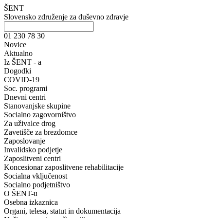
ŠENT
Slovensko združenje za duševno zdravje
01 230 78 30
Novice
Aktualno
Iz ŠENT - a
Dogodki
COVID-19
Soc. programi
Dnevni centri
Stanovanjske skupine
Socialno zagovorništvo
Za uživalce drog
Zavetišče za brezdomce
Zaposlovanje
Invalidsko podjetje
Zaposlitveni centri
Koncesionar zaposlitvene rehabilitacije
Socialna vključenost
Socialno podjetništvo
O ŠENT-u
Osebna izkaznica
Organi, telesa, statut in dokumentacija