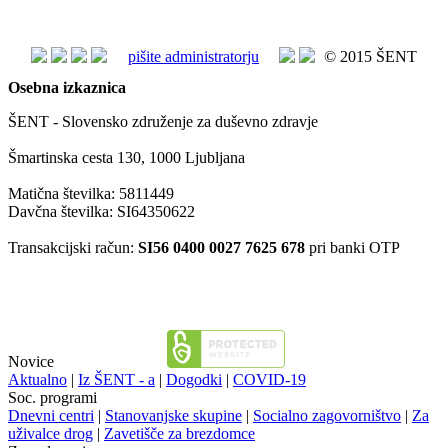
pišite administratorju
© 2015 ŠENT
Osebna izkaznica
ŠENT - Slovensko združenje za duševno zdravje
Šmartinska cesta 130, 1000 Ljubljana
Matična številka: 5811449
Davčna številka: SI64350622
Transakcijski račun:
SI56 0400 0027 7625 678
pri banki OTP
Novice
Aktualno
|
Iz ŠENT - a
|
Dogodki
|
COVID-19
Soc. programi
Dnevni centri
|
Stanovanjske skupine
|
Socialno zagovorništvo
|
Za
uživalce drog
|
Zavetišče za brezdomce