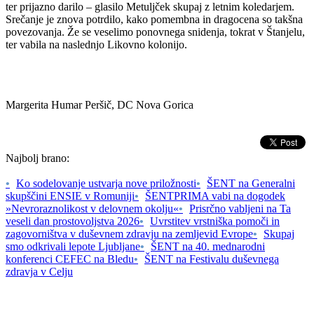
ter prijazno darilo – glasilo Metuljček skupaj z letnim koledarjem.
Srečanje je znova potrdilo, kako pomembna in dragocena so takšna
povezovanja. Že se veselimo ponovnega snidenja, tokrat v Štanjelu,
ter vabila na naslednjo Likovno kolonijo.
Margerita Humar Peršič, DC Nova Gorica
Najbolj brano:
•
Ko sodelovanje ustvarja nove priložnosti
•
ŠENT na Generalni
skupščini ENSIE v Romuniji
•
ŠENTPRIMA vabi na dogodek
»Nevroraznolikost v delovnem okolju«
•
Prisrčno vabljeni na Ta
veseli dan prostovoljstva 2026
•
Uvrstitev vrstniška pomoči in
zagovorništva v duševnem zdravju na zemljevid Evrope
•
Skupaj
smo odkrivali lepote Ljubljane
•
ŠENT na 40. mednarodni
konferenci CEFEC na Bledu
•
ŠENT na Festivalu duševnega
zdravja v Celju