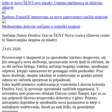
Izšlo je novo ŠENT-ovo glasilo: Umetna inteligenca in duševno
zdravje
Barbara Zupančič imenovana za novo zagovornico načela enakosti
Mednarodno delovno srečanje o vrstniški podpori
Srečanje članov Društva Vezi in ŠENT Nova Gorica (Dnevni center
in Stanovanjska skupina za mlade)
23-01-2026
Povezovanje v skupnosti je za uporabnike izjemno dragoceno, saj
jim omogoča nova doživetja, spoznavanje novih ljudi in občutek, da
so del nečesa širšega. Takšna srečanja bogatijo vsakdan, spodbujajo
odprtost, krepijo samozavest ter pomagajo rušiti predsodke. Prav
skozi druženje, skupne izkušnje in sodelovanje se gradijo pristni
odnosi ter občutek sprejetosti in pripadnosti.
Eden lepših primerov sodelovanja je vsakoletna Likovna kolonija
Društva Vezi, ki povezuje uporabnike različnih organizacij. V
novembru smo ponovno obiskali Dnevni center Štanjel, kjer so za
nas pripravili likovno-terapevtsko delavnico z glino. Prijetno
ustvarjalno dopoldne je spodbudilo nova poznanstva in ideje o
nadaljnjem sodelovanju, hkrati pa tudi željo, da gostoljubje
povrnemo.