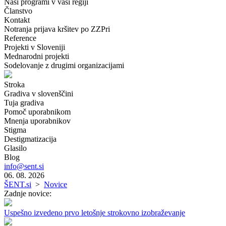
Naši programi v vaši regiji
Članstvo
Kontakt
Notranja prijava kršitev po ZZPri
Reference
Projekti v Sloveniji
Mednarodni projekti
Sodelovanje z drugimi organizacijami
Stroka
Gradiva v slovenščini
Tuja gradiva
Pomoč uporabnikom
Mnenja uporabnikov
Stigma
Destigmatizacija
Glasilo
Blog
info@sent.si
06. 08. 2026
ŠENT.si
>
Novice
Zadnje novice:
Uspešno izvedeno prvo letošnje strokovno izobraževanje