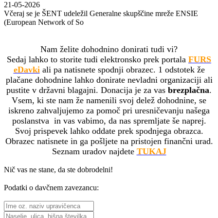
21-05-2026
Včeraj se je ŠENT udeležil Generalne skupščine mreže ENSIE
(European Network of So
Nam želite dohodnino donirati tudi vi?
Sedaj lahko to storite tudi elektronsko prek portala
FURS
eDavki
ali pa natisnete spodnji obrazec. 1 odstotek že
plačane dohodnine lahko donirate nevladni organizaciji ali
pustite v državni blagajni. Donacija je za vas
brezplačna
.
Vsem, ki ste nam že namenili svoj delež dohodnine, se
iskreno zahvaljujemo za pomoč pri uresničevanju našega
poslanstva in vas vabimo, da nas spremljate še naprej.
Svoj prispevek lahko oddate prek spodnjega obrazca.
Obrazec natisnete in ga pošljete na pristojen finančni urad.
Seznam uradov najdete
TUKAJ
Nič vas ne stane, da ste dobrodelni!
Podatki o davčnem zavezancu: