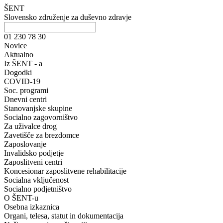
ŠENT
Slovensko združenje za duševno zdravje
01 230 78 30
Novice
Aktualno
Iz ŠENT - a
Dogodki
COVID-19
Soc. programi
Dnevni centri
Stanovanjske skupine
Socialno zagovorništvo
Za uživalce drog
Zavetišče za brezdomce
Zaposlovanje
Invalidsko podjetje
Zaposlitveni centri
Koncesionar zaposlitvene rehabilitacije
Socialna vključenost
Socialno podjetništvo
O ŠENT-u
Osebna izkaznica
Organi, telesa, statut in dokumentacija