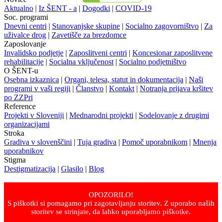
Aktualno
|
Iz ŠENT - a
|
Dogodki
|
COVID-19
Soc. programi
Dnevni centri
|
Stanovanjske skupine
|
Socialno zagovorništvo
|
Za
uživalce drog
|
Zavetišče za brezdomce
Zaposlovanje
Invalidsko podjetje
|
Zaposlitveni centri
|
Koncesionar zaposlitvene
rehabilitacije
|
Socialna vključenost
|
Socialno podjetništvo
O ŠENT-u
Osebna izkaznica
|
Organi, telesa, statut in dokumentacija
|
Naši
programi v vaši regiji
|
Članstvo
|
Kontakt
|
Notranja prijava kršitev
po ZZPri
Reference
Projekti v Sloveniji
|
Mednarodni projekti
|
Sodelovanje z drugimi
organizacijami
Stroka
Gradiva v slovenščini
|
Tuja gradiva
|
Pomoč uporabnikom
|
Mnenja
uporabnikov
Stigma
Destigmatizacija
|
Glasilo
|
Blog
OPOZORILO!
S piškotki si pomagamo pri zagotavljanju storitev. Z uporabo naših
storitev se strinjate, da lahko uporabljamo piškotke.