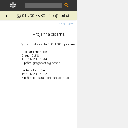
gma
01 230 78 30
info@sent.si
07. 08. 2026
Projektna pisarna
Šmartinska cesta 130, 1000 Ljubljana
Projektni manager:
Gregor Cotič
Tel.: 01/ 230 78 44
E-pošta:
gregor.cotic@sent.si
Barbara Dolničar
Tel.: 01/ 230 78 32
E-pošta:
barbara.dolnicar@sent.si