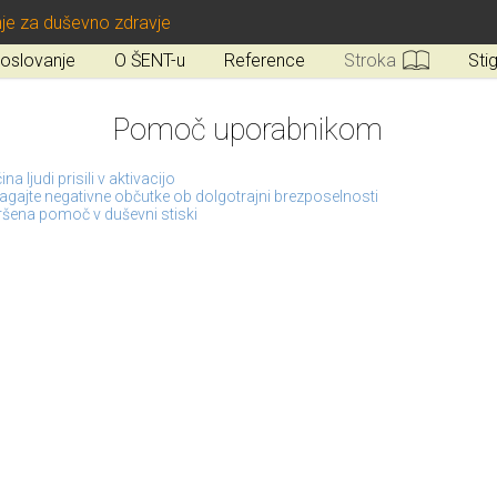
je za duševno zdravje
oslovanje
O ŠENT-u
Reference
Stroka
Sti
Pomoč uporabnikom
na ljudi prisili v aktivacijo
gajte negativne občutke ob dolgotrajni brezposelnosti
šena pomoč v duševni stiski