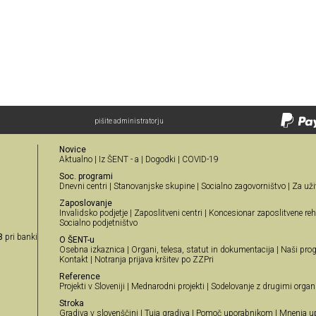
pišite administratorju
Novice
Aktualno
|
Iz ŠENT - a
|
Dogodki
|
COVID-19
Soc. programi
Dnevni centri
|
Stanovanjske skupine
|
Socialno zagovorništvo
|
Za uži
Zaposlovanje
Invalidsko podjetje
|
Zaposlitveni centri
|
Koncesionar zaposlitvene reha
Socialno podjetništvo
8
pri banki
O ŠENT-u
Osebna izkaznica
|
Organi, telesa, statut in dokumentacija
|
Naši prog
Kontakt
|
Notranja prijava kršitev po ZZPri
Reference
Projekti v Sloveniji
|
Mednarodni projekti
|
Sodelovanje z drugimi organ
Stroka
Gradiva v slovenščini
|
Tuja gradiva
|
Pomoč uporabnikom
|
Mnenja u