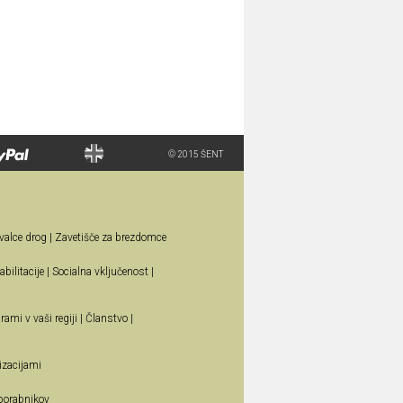
© 2015 ŠENT
valce drog
|
Zavetišče za brezdomce
bilitacije
|
Socialna vključenost
|
rami v vaši regiji
|
Članstvo
|
izacijami
porabnikov