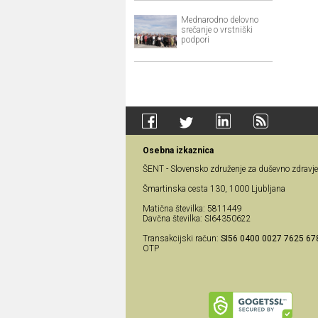
Mednarodno delovno
srečanje o vrstniški
podpori
Osebna izkaznica
ŠENT - Slovensko združenje za duševno zdravje
Šmartinska cesta 130, 1000 Ljubljana
Matična številka: 5811449
Davčna številka: SI64350622
Transakcijski račun:
SI56 0400 0027 7625 67
OTP