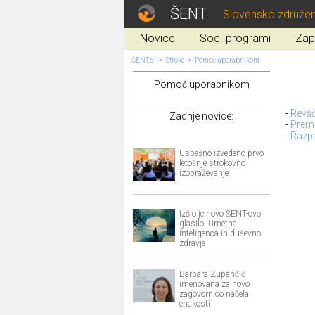
ŠENT
Slovensko združen
Novice
Soc. programi
Zap
ŠENT.si
>
Stroka
>
Pomoč uporabnikom
Pomoč uporabnikom
-
Revšči
Zadnje novice:
-
Prema
-
Razpr
Uspešno izvedeno prvo
letošnje strokovno
izobraževanje
Izšlo je novo ŠENT-ovo
glasilo: Umetna
inteligenca in duševno
zdravje
Barbara Zupančič
imenovana za novo
zagovornico načela
enakosti