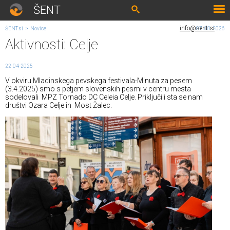
ŠENT
info@sent.si
ŠENT.si
>
Novice
07. 08. 2026
Aktivnosti: Celje
22-04-2025
V okviru Mladinskega pevskega festivala-Minuta za pesem
(3.4.2025) smo s petjem slovenskih pesmi v centru mesta
sodelovali MPZ Tornado DC Celeia Celje. Priključili sta se nam
društvi Ozara Celje in Most Žalec.