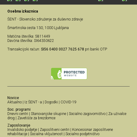
Osebna izkaznica
ŠENT - Slovensko združenje za duševno zdravje
Šmartinska cesta 130, 1000 Ljubljana
Matična številka: 5811449
Davčna številka: SI64350622
Transakcijski račun:
SI56 0400 0027 7625 678
pri banki OTP
Novice
Aktualno
|
Iz ŠENT - a
|
Dogodki
|
COVID-19
Soc. programi
Dnevni centri
|
Stanovanjske skupine
|
Socialno zagovorništvo
|
Za uživalce
drog
|
Zavetišče za brezdomce
Zaposlovanje
Invalidsko podjetje
|
Zaposlitveni centri
|
Koncesionar zaposlitvene
rehabilitacije
|
Socialna vključenost
|
Socialno podjetništvo