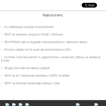
Najbolj brano:
•
Ko sodelovanje ustvarja nove priložnosti
•
ŠENT na Generalni skupščini ENSIE v Romuniji
•
ŠENTPRIMA vabi na dogodek »Nevroraznolikost v delovnem okolju«
•
Prisrčno vabljeni na Ta veseli dan prostovoljstva 2026
•
Uvrstitev vrstniška pomoči in zagovorništva v duševnem zdravju na zemljevid
Evrope
•
Skupaj smo odkrivali lepote Ljubljane
•
ŠENT na 40. mednarodni konferenci CEFEC na Bledu
•
ŠENT na Festivalu duševnega zdravja v Celju