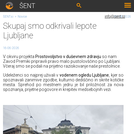
ŠENT
info@sent.si
ŠENT.si
>
Novice
07. 08. 2026
Skupaj smo odkrivali lepote
Ljubljane
16-06-2026
V okviru projekta
Prostovoljstvo v duševnem zdravju
so nam
Zavod Premiki pripravili pravo malo pustolovščino po Ljubljani.
Včeraj smo se podali na prijetno raziskovanje naše prestolnice.
Udeleženci so najprej uživali v
vodenem ogledu Ljubljane
, kjer so
spoznavali zanimive zgodbe, kulturno dediščino in skrite kotičke
mesta. Sprehod po mestnem jedru je bil priložnost za nova
spoznanja, prijetne pogovore in krepitev medsebojnih vezi.