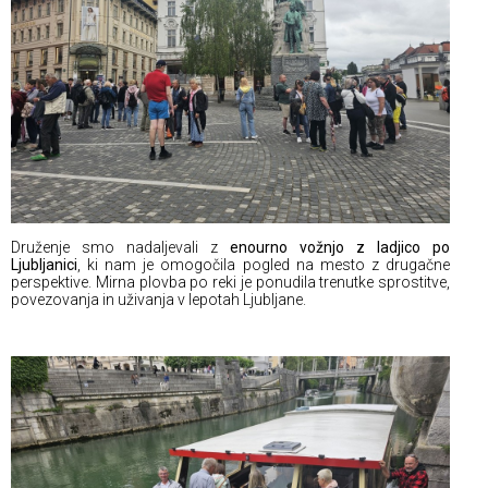
Druženje smo nadaljevali z
enourno vožnjo z ladjico po
Ljubljanici
, ki nam je omogočila pogled na mesto z drugačne
perspektive. Mirna plovba po reki je ponudila trenutke sprostitve,
povezovanja in uživanja v lepotah Ljubljane.