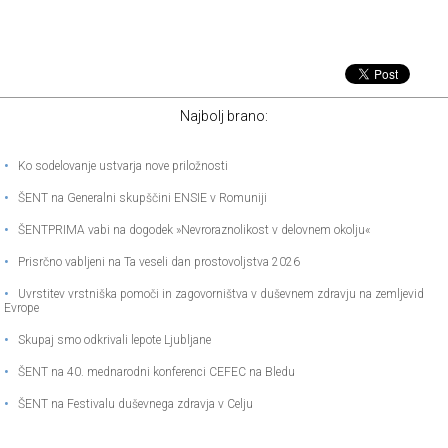
Najbolj brano:
•
Ko sodelovanje ustvarja nove priložnosti
•
ŠENT na Generalni skupščini ENSIE v Romuniji
•
ŠENTPRIMA vabi na dogodek »Nevroraznolikost v delovnem okolju«
•
Prisrčno vabljeni na Ta veseli dan prostovoljstva 2026
•
Uvrstitev vrstniška pomoči in zagovorništva v duševnem zdravju na zemljevid
Evrope
•
Skupaj smo odkrivali lepote Ljubljane
•
ŠENT na 40. mednarodni konferenci CEFEC na Bledu
•
ŠENT na Festivalu duševnega zdravja v Celju